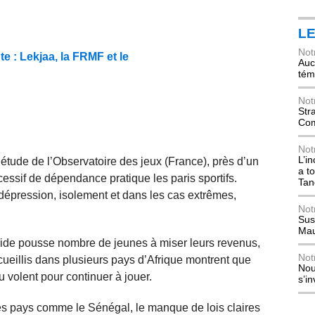
L
Not
e : Lekjaa, la FRMF et le
Auch
tém
Not
Str
Com
Not
L’i
étude de l’Observatoire des jeux (France), près d’un
a t
essif de dépendance pratique les paris sportifs.
Tan
 dépression, isolement et dans les cas extrêmes,
Not
Sus
Mau
rapide pousse nombre de jeunes à miser leurs revenus,
Not
cueillis dans plusieurs pays d’Afrique montrent que
Nou
u volent pour continuer à jouer.
s’i
es pays comme le Sénégal, le manque de lois claires