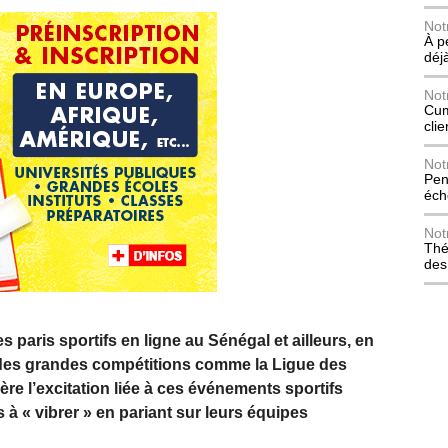
Not
À p
déj
Not
Cum
cli
Not
Pen
éch
Not
Thé
des
s paris sportifs en ligne au Sénégal et ailleurs, en
des grandes compétitions comme la Ligue des
re l’excitation liée à ces événements sportifs
à « vibrer » en pariant sur leurs équipes