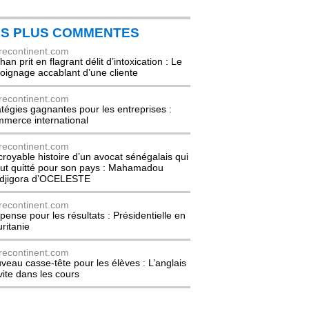
ES PLUS COMMENTES
recontinent.com
an prit en flagrant délit d’intoxication : Le
oignage accablant d’une cliente
recontinent.com
atégies gagnantes pour les entreprises :
merce international
recontinent.com
ncroyable histoire d’un avocat sénégalais qui
out quitté pour son pays : Mahamadou
djigora d’OCELESTE
recontinent.com
pense pour les résultats : Présidentielle en
ritanie
recontinent.com
veau casse-tête pour les élèves : L’anglais
nvite dans les cours