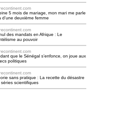
recontinent.com
eine 5 mois de mariage, mon mari me parle
à d’une deuxième femme
recontinent.com
ul des mandats en Afrique : Le
entélisme au pouvoir
recontinent.com
dant que le Sénégal s’enfonce, on joue aux
ecs politiques
recontinent.com
orie sans pratique : La recette du désastre
 séries scientifiques