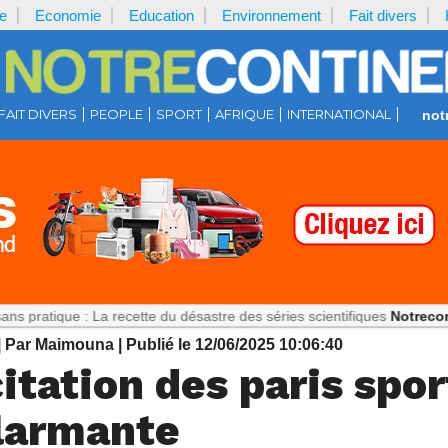
e
Economie
Education
Environnement
Fait divers
FAIT DIVERS
PEOPLE
SPORT
AFRIQUE
INTERNATIONAL
not
 : La recette du désastre des séries scientifiques
Notrecontinent.com
| Par Maimouna
| Publié le 12/06/2025 10:06:40
itation des paris sport
alarmante