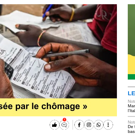
LE
Not
Mani
l’Ita
1
Not
De 
bas