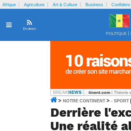
Afrique
Agriculture
Art & Culture
Business
Confidenc
En direct
POLITIQUE
 Le basculement Coulibaly
Notrecontinent.com :
Théorie sans pratique
>
>
NOTRE CONTINENT
SPORT
-
Derrière l'exc
Une réalité 