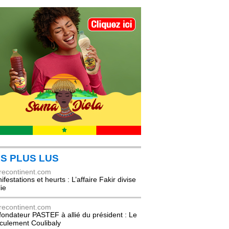
S PLUS LUS
recontinent.com
festations et heurts : L’affaire Fakir divise
lie
recontinent.com
fondateur PASTEF à allié du président : Le
culement Coulibaly