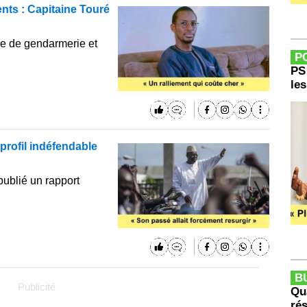
ts : Capitaine Touré
e de gendarmerie et
P
PS
le
n profil indéfendable
publié un rapport
B
Publicité
Qu
rés