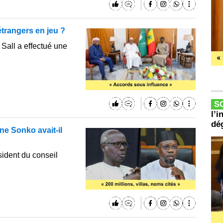
étrangers en jeu ?
Sall a effectué une
S
l’i
dé
e Sonko avait-il
sident du conseil