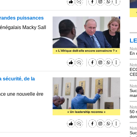
grandes puissances
sénégalais Macky Sall
LE
Not
En 
Not
ECO
CE
sécurité, de la
Not
Suc
once une nouvelle ère
mar
Not
50 
don
Not
Suc