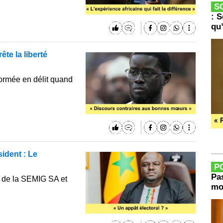
S
: 
qu’
ête la liberté
sformée en délit quand
ident : Le
P
Pa
 de la SEMIG SA et
mo