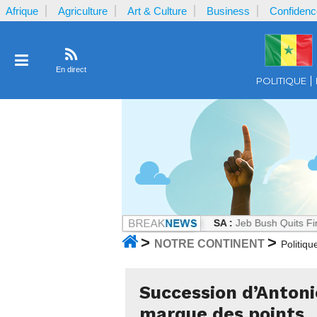
Afrique
Agriculture
Art & Culture
Business
Confidenc
En direct
POLITIQUE
nal Charly menace ALQUAIDA -
USA :
Jeb Bush Quits Firm That Profi
>
>
NOTRE CONTINENT
Politiqu
Succession d’Antoni
marque des points