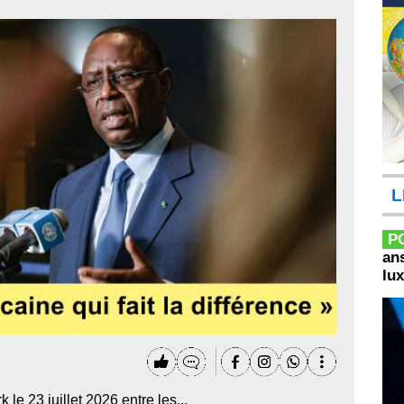
L
P
ans
lux
le 23 juillet 2026 entre les...