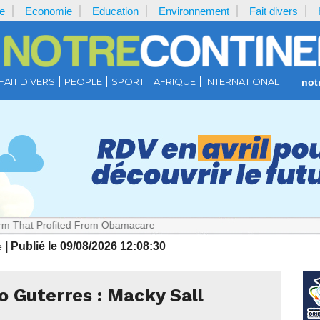
e
Economie
Education
Environnement
Fait divers
FAIT DIVERS
PEOPLE
SPORT
AFRIQUE
INTERNATIONAL
not
ted From Obamacare
| Publié le 09/08/2026 12:08:30
e
o Guterres : Macky Sall