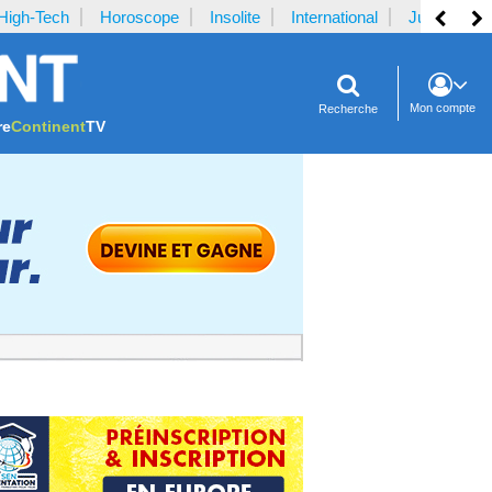
High-Tech
Horoscope
Insolite
International
Justice
Mon compte
Recherche
re
Continent
TV