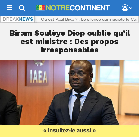
tinent.com :
Où est Paul Biya ? : Le silence qui inquiète le Cameroun
Biram Soulèye Diop oublie qu’il
est ministre : Des propos
irresponsables