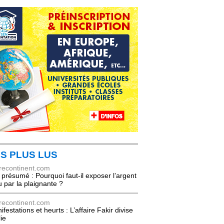
S PLUS LUS
recontinent.com
l présumé : Pourquoi faut-il exposer l’argent
u par la plaignante ?
recontinent.com
festations et heurts : L’affaire Fakir divise
lie