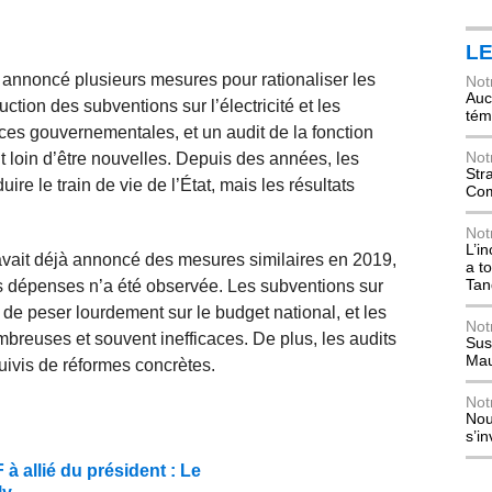
L
nnoncé plusieurs mesures pour rationaliser les
Not
Auch
ion des subventions sur l’électricité et les
tém
nces gouvernementales, et un audit de la fonction
Not
 loin d’être nouvelles. Depuis des années, les
Str
re le train de vie de l’État, mais les résultats
Com
Not
L’i
avait déjà annoncé des mesures similaires en 2019,
a t
Tan
es dépenses n’a été observée. Les subventions sur
nt de peser lourdement sur le budget national, et les
Not
reuses et souvent inefficaces. De plus, les audits
Sus
Mau
uivis de réformes concrètes.
Not
Nou
s’i
 allié du président : Le