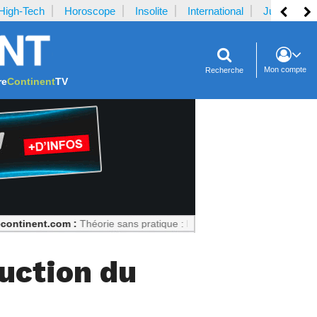
High-Tech
Horoscope
Insolite
International
Justice
Mon compte
Recherche
re
Continent
TV
com :
Théorie sans pratique : La recette du désastre des séries scienti
uction du