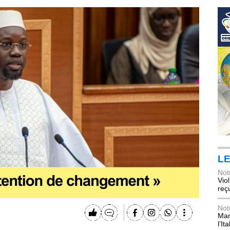
LE
Not
Vio
reç
Not
Mani
l’Ita