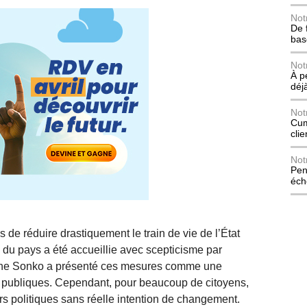
Not
De 
bas
Not
À p
déj
Not
Cum
cli
Not
Pen
éch
e réduire drastiquement le train de vie de l’État
 du pays a été accueillie avec scepticisme par
ane Sonko a présenté ces mesures comme une
s publiques. Cependant, pour beaucoup de citoyens,
s politiques sans réelle intention de changement.