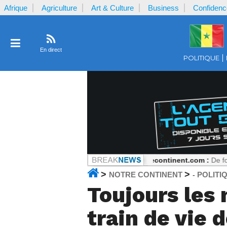
Afrique
Agriculture
Art & Culture
Business
Confidenc
En direct
POLITIQUE
argent reçu par la plaignante ?
Notrecontinent.com :
De fondateur PAS
>
>
NOTRE CONTINENT
POLITI
-
Toujours les
train de vie d