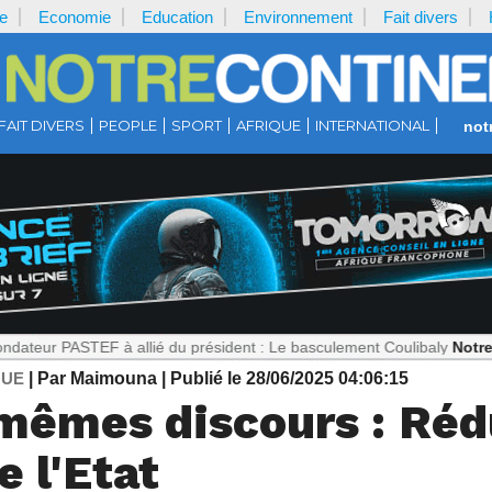
e
Economie
Education
Environnement
Fait divers
FAIT DIVERS
PEOPLE
SPORT
AFRIQUE
INTERNATIONAL
not
TEF à allié du président : Le basculement Coulibaly
Notrecontinent.
QUE
| Par Maimouna
| Publié le 28/06/2025 04:06:15
 mêmes discours : Réd
e l'Etat