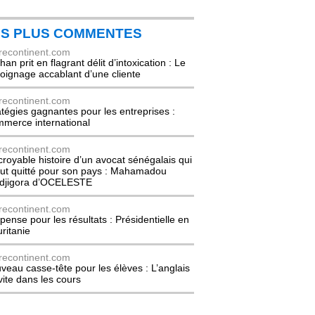
ES PLUS COMMENTES
recontinent.com
an prit en flagrant délit d’intoxication : Le
oignage accablant d’une cliente
recontinent.com
atégies gagnantes pour les entreprises :
merce international
recontinent.com
ncroyable histoire d’un avocat sénégalais qui
out quitté pour son pays : Mahamadou
djigora d’OCELESTE
recontinent.com
pense pour les résultats : Présidentielle en
ritanie
recontinent.com
veau casse-tête pour les élèves : L’anglais
nvite dans les cours