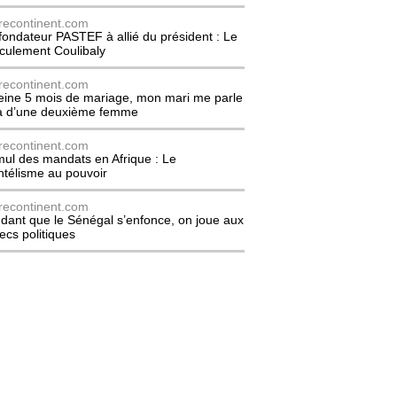
recontinent.com
fondateur PASTEF à allié du président : Le
culement Coulibaly
recontinent.com
eine 5 mois de mariage, mon mari me parle
à d’une deuxième femme
recontinent.com
ul des mandats en Afrique : Le
entélisme au pouvoir
recontinent.com
dant que le Sénégal s’enfonce, on joue aux
ecs politiques