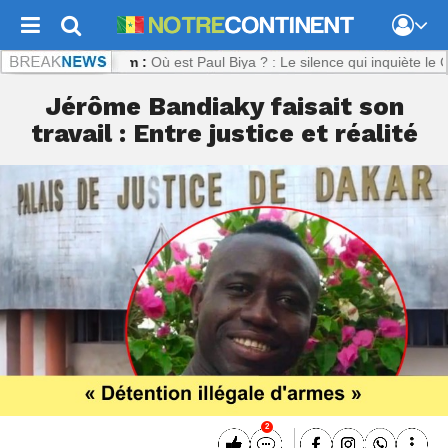
continent.com :
Où est Paul Biya ? : Le silence qui inquiète le Camer
Jérôme Bandiaky faisait son
travail : Entre justice et réalité
2