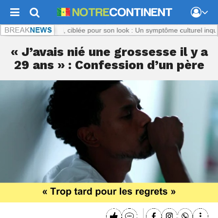
nent.com :
Titi, ciblée pour son look : Un symptôme culturel inquiétant
« J’avais nié une grossesse il y a
29 ans » : Confession d’un père