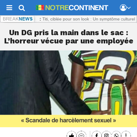
ntinent.com :
Titi, ciblée pour son look : Un symptôme culturel inquiét
Un DG pris la main dans le sac :
L’horreur vécue par une employée