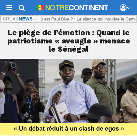
nent.com :
Où est Paul Biya ? : Le silence qui inquiète le Cameroun
Le piège de l’émotion : Quand le
patriotisme « aveugle » menace
le Sénégal