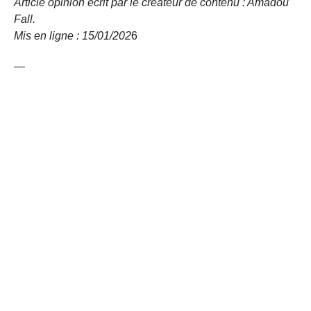
Article opinion écrit par le créateur de contenu : Amadou
Fall.
Mis en ligne : 15/01/
202
6
—