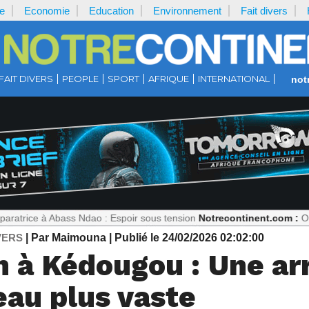
e
Economie
Education
Environnement
Fait divers
FAIT DIVERS
PEOPLE
SPORT
AFRIQUE
INTERNATIONAL
not
 Abass Ndao : Espoir sous tension
Notrecontinent.com :
Où est Paul B
VERS
| Par Maimouna
| Publié le 24/02/2026 02:02:00
n à Kédougou : Une ar
eau plus vaste