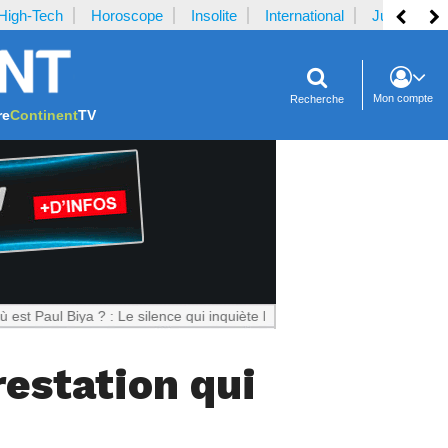
High-Tech
Horoscope
Insolite
International
Justice
Mon compte
Recherche
re
Continent
TV
iya ? : Le silence qui inquiète le Cameroun
restation qui