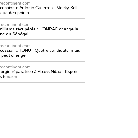
recontinent.com
cession d’Antonio Guterres : Macky Sall
que des points
recontinent.com
milliards récupérés : L’ONRAC change la
ne au Sénégal
recontinent.com
cession à l’ONU : Quatre candidats, mais
t peut changer
recontinent.com
rurgie réparatrice à Abass Ndao : Espoir
s tension