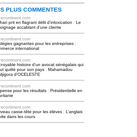
ES PLUS COMMENTES
recontinent.com
an prit en flagrant délit d’intoxication : Le
oignage accablant d’une cliente
recontinent.com
atégies gagnantes pour les entreprises :
merce international
recontinent.com
ncroyable histoire d’un avocat sénégalais qui
out quitté pour son pays : Mahamadou
djigora d’OCELESTE
recontinent.com
pense pour les résultats : Présidentielle en
ritanie
recontinent.com
veau casse-tête pour les élèves : L’anglais
nvite dans les cours