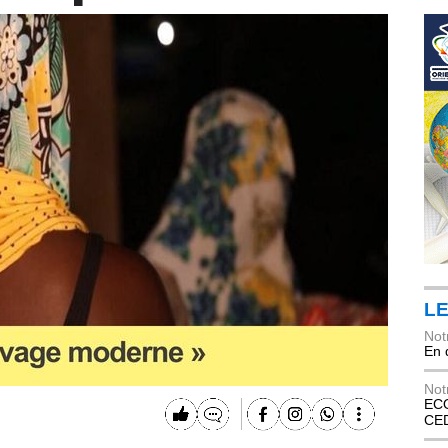
LE
Not
En 
Not
ECO
CE