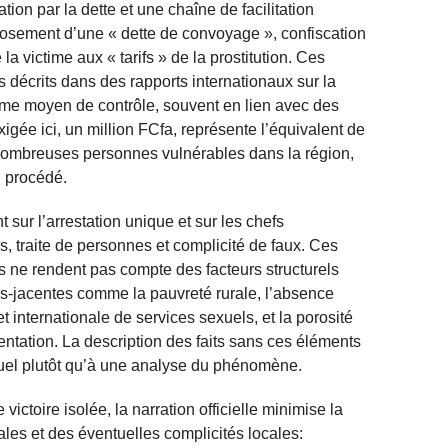
tion par la dette et une chaîne de facilitation
ose­ment d’une « dette de convoyage », confiscation
la victime aux « tarifs » de la prostitution. Ces
décrits dans des rapports internationaux sur la
comme moyen de contrôle, souvent en lien avec des
xigée ici, un million FCfa, représente l’équivalent de
nombreuses personnes vulnérables dans la région,
u procédé.
 sur l’arrestation unique et sur les chefs
s, traite de personnes et complicité de faux. Ces
s ne rendent pas compte des facteurs structurels
us-jacentes comme la pauvreté rurale, l’absence
 internationale de services sexuels, et la porosité
entation. La description des faits sans ces éléments
tuel plutôt qu’à une analyse du phénomène.
ictoire isolée, la narration officielle minimise la
les et des éventuelles complicités locales: