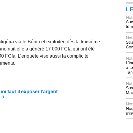
L
Not
Auch
tém
Not
igéria via le Bénin et exploitée dès la troisième
Str
Com
d’une nuit elle a généré 17 000 FCfa qui ont été
00 FCfa. L’enquête vise aussi la complicité
Not
L’i
cuments.
a t
Tan
Not
Sus
oi faut-il exposer l’argent
Mau
e ?
Not
Nou
s’i