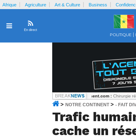
Afrique
Agriculture
Art & Culture
Business
Confidenc
En direct
POLITIQUE
 mais tout peut changer
Notrecontinent.com :
Chirurgie réparatrice à
>
>
NOTRE CONTINENT
FAIT DI
-
Trafic humai
cache un rés