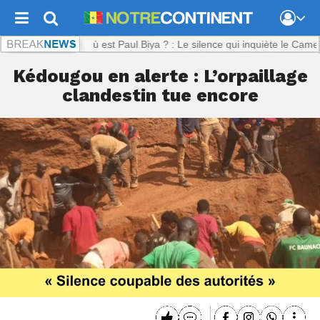
nent.com :
Où est Paul Biya ? : Le silence qui inquiète le Cameroun
Kédougou en alerte : L’orpaillage
clandestin tue encore