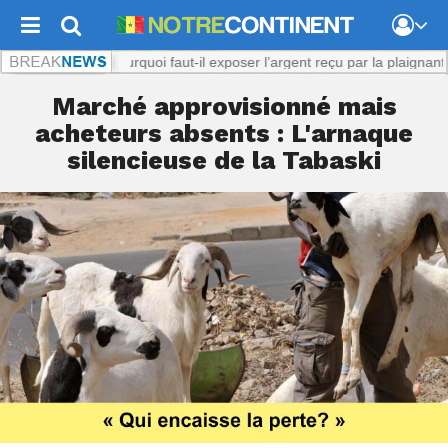
 présumé : Pourquoi faut-il exposer l’argent reçu par la plaignante ?
No
Marché approvisionné mais
acheteurs absents : L'arnaque
silencieuse de la Tabaski