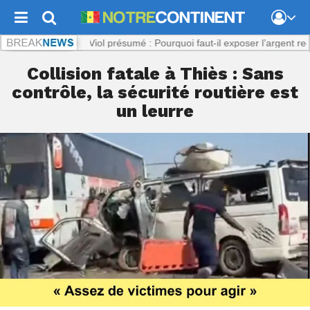
inent.com :
Viol présumé : Pourquoi faut-il exposer l’argent reçu par l
Collision fatale à Thiès : Sans
contrôle, la sécurité routière est
un leurre