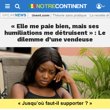
aly
Notrecontinent.com :
Théorie sans pratique : La recette du désast
« Elle me paie bien, mais ses
humiliations me détruisent » : Le
dilemme d’une vendeuse