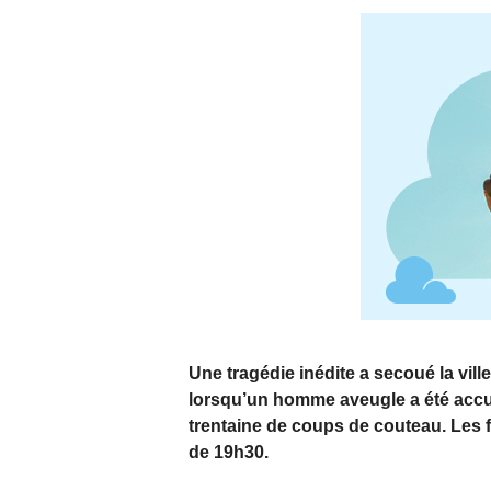
Une tragédie inédite a secoué la vil
lorsqu’un homme aveugle a été accusé
trentaine de coups de couteau. Les f
de 19h30.