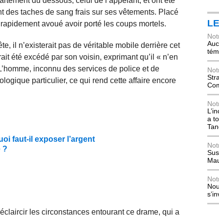
rtement du dessous, celui de l’appelant, et ont été
t des taches de sang frais sur ses vêtements. Placé
L
 rapidement avoué avoir porté les coups mortels.
Not
Auch
, il n’existerait pas de véritable mobile derrière cet
tém
ait été excédé par son voisin, exprimant qu’il « n’en
L’homme, inconnu des services de police et de
Not
Str
ologique particulier, ce qui rend cette affaire encore
Com
Not
L’i
a t
Tan
oi faut-il exposer l’argent
Not
e ?
Sus
Mau
Not
Nou
s’i
éclaircir les circonstances entourant ce drame, qui a