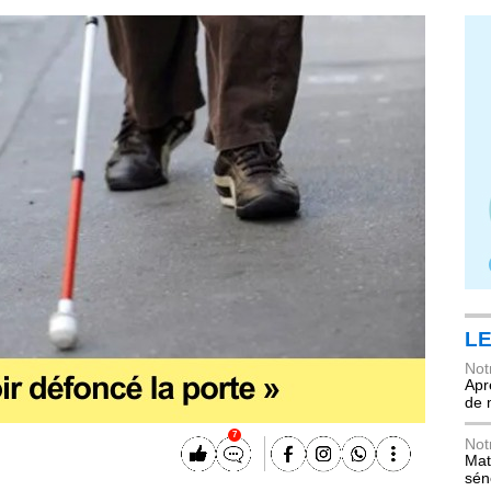
LE
Not
Apr
de 
7
Not
Mat
sén