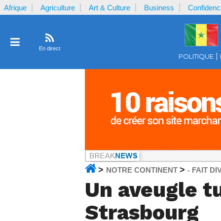
Afrique
Agriculture
Art & Culture
Business
Confidenc
En direct
POLITIQUE
>
>
NOTRE CONTINENT
FAIT DI
-
Un aveugle tu
Strasbourg