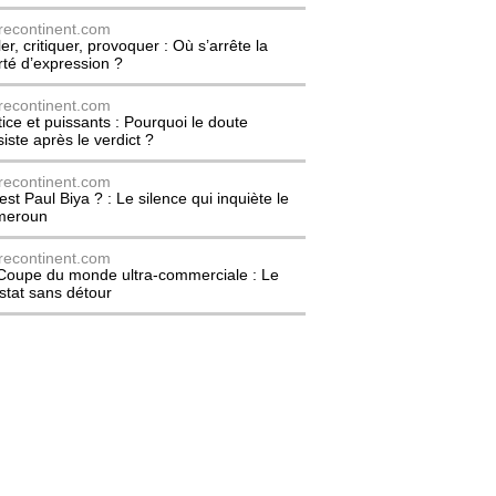
recontinent.com
er, critiquer, provoquer : Où s’arrête la
erté d’expression ?
recontinent.com
tice et puissants : Pourquoi le doute
siste après le verdict ?
recontinent.com
est Paul Biya ? : Le silence qui inquiète le
meroun
recontinent.com
Coupe du monde ultra-commerciale : Le
stat sans détour