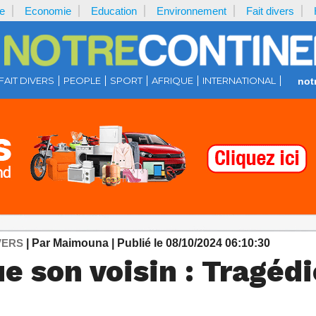
e
Economie
Education
Environnement
Fait divers
FAIT DIVERS
PEOPLE
SPORT
AFRIQUE
INTERNATIONAL
not
VERS
| Par Maimouna
| Publié le 08/10/2024 06:10:30
e son voisin : Tragédi