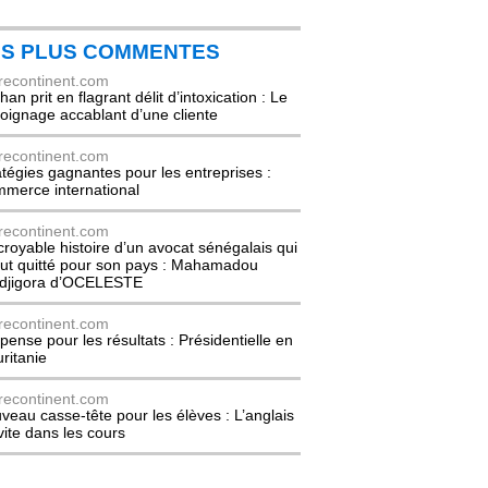
ES PLUS COMMENTES
recontinent.com
an prit en flagrant délit d’intoxication : Le
oignage accablant d’une cliente
recontinent.com
atégies gagnantes pour les entreprises :
merce international
recontinent.com
ncroyable histoire d’un avocat sénégalais qui
out quitté pour son pays : Mahamadou
djigora d’OCELESTE
recontinent.com
pense pour les résultats : Présidentielle en
ritanie
recontinent.com
veau casse-tête pour les élèves : L’anglais
nvite dans les cours