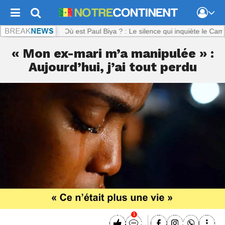
tinent.com :
Où est Paul Biya ? : Le silence qui inquiète le Cameroun
« Mon ex-mari m’a manipulée » :
Aujourd’hui, j’ai tout perdu
1