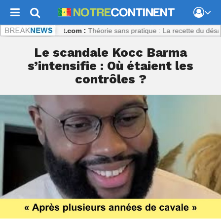
trecontinent.com :
Théorie sans pratique : La recette du désastre des
Le scandale Kocc Barma
s’intensifie : Où étaient les
contrôles ?