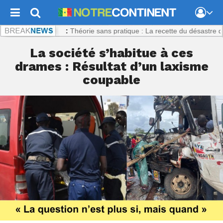
ntinent.com :
Théorie sans pratique : La recette du désastre des série
La société s’habitue à ces
drames : Résultat d’un laxisme
coupable