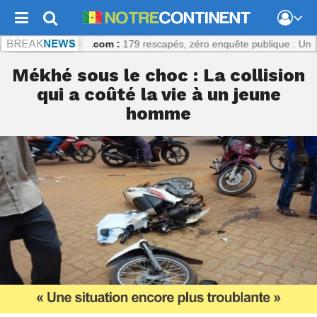
trecontinent.com :
179 rescapés, zéro enquête publique : Un échec p
Mékhé sous le choc : La collision
qui a coûté la vie à un jeune
homme