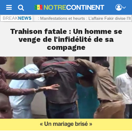
ntinent.com :
Manifestations et heurts : L’affaire Fakir divise l’Italie
Trahison fatale : Un homme se
venge de l'infidélité de sa
compagne