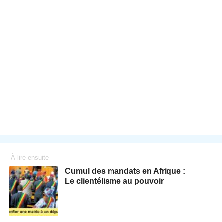
À lire ensuite
Cumul des mandats en Afrique :
Le clientélisme au pouvoir