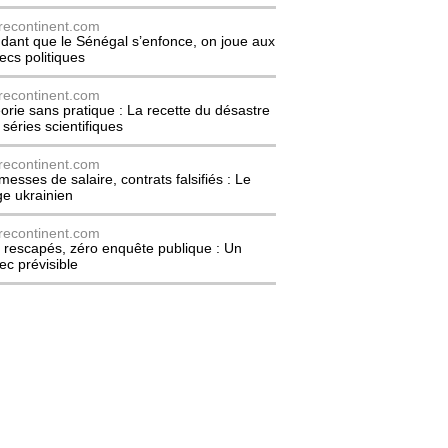
recontinent.com
dant que le Sénégal s’enfonce, on joue aux
ecs politiques
recontinent.com
orie sans pratique : La recette du désastre
 séries scientifiques
recontinent.com
messes de salaire, contrats falsifiés : Le
ge ukrainien
recontinent.com
 rescapés, zéro enquête publique : Un
ec prévisible