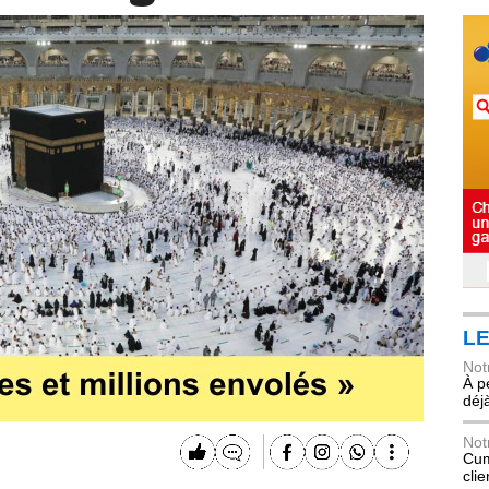
LE
Not
À p
déj
Not
Cum
cli