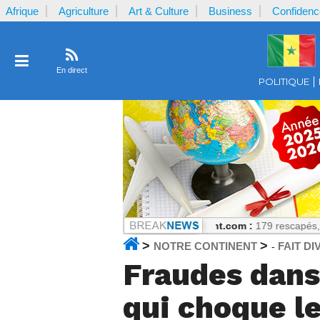
Afrique
Agriculture
Art & Culture
Business
Confidenc
En direct
POLITIQUE
 séries scientifiques
Notrecontinent.com :
179 rescapés, zéro enquêt
>
>
NOTRE CONTINENT
FAIT DI
-
Fraudes dans 
qui choque l