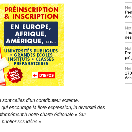
Not
Pen
éch
Not
Thé
des
Not
Pro
piè
Not
179
éch
 sont celles d’un contributeur externe.
qui encourage la libre expression, la diversité des
nformément à notre charte éditoriale « Sur
 publier ses idées »