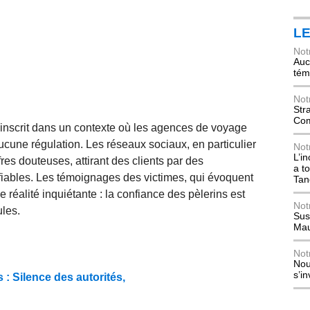
L
Not
Auch
tém
Not
Str
Com
’inscrit dans un contexte où les agences de voyage
ucune régulation. Les réseaux sociaux, en particulier
Not
L’i
res douteuses, attirant des clients par des
a t
iables. Les témoignages des victimes, qui évoquent
Tan
 réalité inquiétante : la confiance des pèlerins est
Not
ules.
Sus
Mau
Not
Nou
s’i
: Silence des autorités,