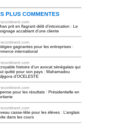
ES PLUS COMMENTES
recontinent.com
an prit en flagrant délit d’intoxication : Le
oignage accablant d’une cliente
recontinent.com
atégies gagnantes pour les entreprises :
merce international
recontinent.com
ncroyable histoire d’un avocat sénégalais qui
out quitté pour son pays : Mahamadou
djigora d’OCELESTE
recontinent.com
pense pour les résultats : Présidentielle en
ritanie
recontinent.com
veau casse-tête pour les élèves : L’anglais
nvite dans les cours