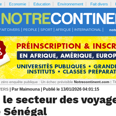
e
Economie
Education
Environnement
Fait divers
FAIT DIVERS
PEOPLE
SPORT
AFRIQUE
INTERNATIONAL
not
e publique : Un échec prévisible
Notrecontinent.com :
Titi, ciblée p
VERS
| Par Maimouna
| Publié le 13/01/2026 04:01:15
le secteur des voyages
e Sénégal