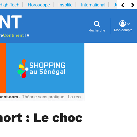
High-Tech
Horoscope
Insolite
International
Justice
Mon compte
Recherche
re
Continent
TV
Théorie sans pratique : La recette du désastre des séries scientifiques
ort : Le choc