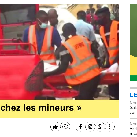
LE
Not
Sala
con
Not
Vio
reç