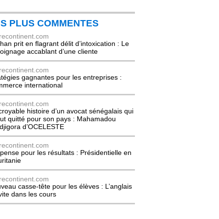
ES PLUS COMMENTES
recontinent.com
an prit en flagrant délit d’intoxication : Le
oignage accablant d’une cliente
recontinent.com
atégies gagnantes pour les entreprises :
merce international
recontinent.com
ncroyable histoire d’un avocat sénégalais qui
out quitté pour son pays : Mahamadou
djigora d’OCELESTE
recontinent.com
pense pour les résultats : Présidentielle en
ritanie
recontinent.com
veau casse-tête pour les élèves : L’anglais
nvite dans les cours