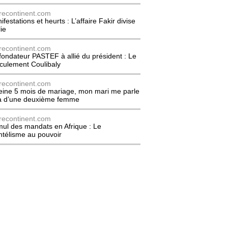
recontinent.com
festations et heurts : L’affaire Fakir divise
lie
recontinent.com
fondateur PASTEF à allié du président : Le
culement Coulibaly
recontinent.com
eine 5 mois de mariage, mon mari me parle
à d’une deuxième femme
recontinent.com
ul des mandats en Afrique : Le
entélisme au pouvoir