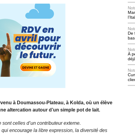
Not
Mani
l’Ita
Not
De 
bas
Not
À p
déj
Not
Cum
cli
urvenu à Doumassou-Plateau, à Kolda, où un élève
une altercation autour d’un simple pot de lait.
 sont celles d’un contributeur externe.
qui encourage la libre expression, la diversité des