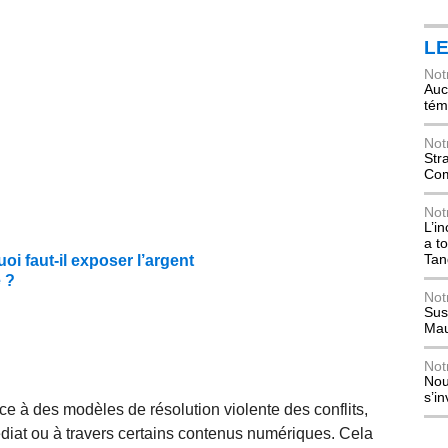
L
Not
Auch
tém
Not
Str
Com
Not
L’i
a t
Tan
oi faut-il exposer l’argent
e ?
Not
Sus
Mau
Not
Nou
s’i
e à des modèles de résolution violente des conflits,
diat ou à travers certains contenus numériques. Cela