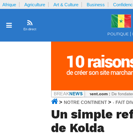
Afrique
Agriculture
Art & Culture
Business
Confidenc
En direct
POLITIQUE
reçu par la plaignante ?
Notrecontinent.com :
De fondateur PASTEF à 
>
>
NOTRE CONTINENT
FAIT DI
-
Un simple ref
de Kolda