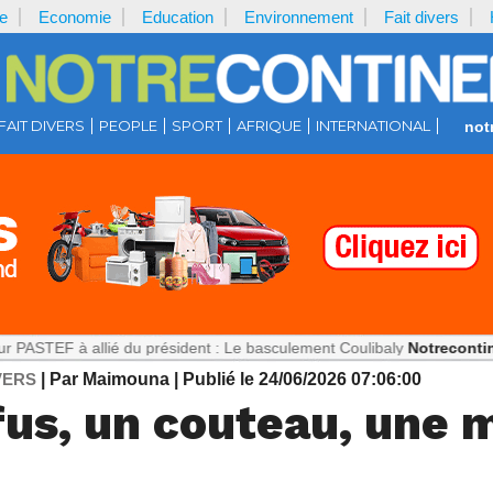
e
Economie
Education
Environnement
Fait divers
FAIT DIVERS
PEOPLE
SPORT
AFRIQUE
INTERNATIONAL
not
allié du président : Le basculement Coulibaly
Notrecontinent.com :
VERS
| Par Maimouna
| Publié le 24/06/2026 07:06:00
us, un couteau, une m