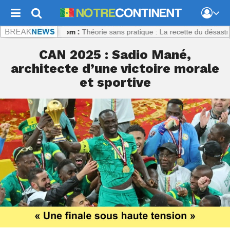
continent.com :
Théorie sans pratique : La recette du désastre des sé
CAN 2025 : Sadio Mané,
architecte d’une victoire morale
et sportive