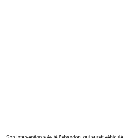
Son intervention a évité l’abandon, qui aurait véhiculé