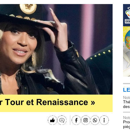
LE
Not
Thé
des
Not
Pro
piè