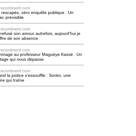
recontinent.com
 rescapés, zéro enquête publique : Un
ec prévisible
recontinent.com
i refusé son amour autrefois, aujourd’hui je
ffre de son absence
recontinent.com
mage au professeur Maguèye Kassé : Un
itage qui nous dépasse
recontinent.com
nd la justice s’essouffle : Sonko, une
ire qui traîne