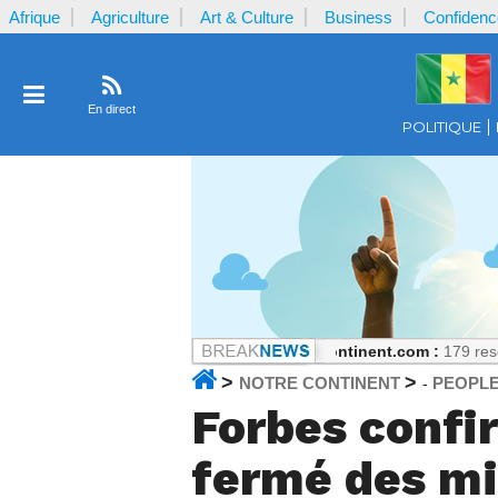
Afrique
Agriculture
Art & Culture
Business
Confidenc
En direct
POLITIQUE
astre des séries scientifiques
Notrecontinent.com :
179 rescapés, zé
>
>
NOTRE CONTINENT
PEOPL
-
Forbes confir
fermé des mi