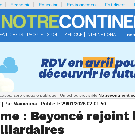
e
Economie
Education
Environnement
Fait divers
FAIT DIVERS
PEOPLE
SPORT
AFRIQUE
INTERNATIONAL
not
ro enquête publique : Un échec prévisible
Notrecontinent.com :
Titi,
E
| Par Maimouna
| Publié le 29/01/2026 02:01:50
me : Beyoncé rejoint 
lliardaires