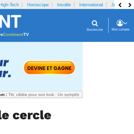
High-Tech
Horoscope
Insolite
International
Justice
Mon compte
Recherche
re
Continent
TV
 ciblée pour son look : Un symptôme culturel inquiétant
Notrecontinent
le cercle