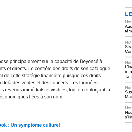
L
Not
Auch
tém
Not
Str
Com
epose principalement sur la capacité de Beyoncé à
Not
L’i
nts et directs. Le contrôle des droits de son catalogue
a t
l de cette stratégie financière puisque ces droits
Tan
u-delà des ventes et des concerts. Les tournées
Not
es revenus immédiats et visibles, tout en renforçant la
Sus
és économiques liées à son nom.
Mau
Not
Nou
s’i
 look : Un symptôme culturel