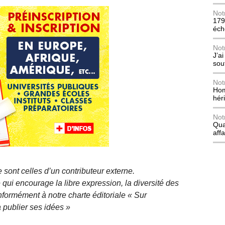
Not
179
éch
Not
J’a
sou
Not
Hom
hér
Not
Qua
affa
 sont celles d’un contributeur externe.
qui encourage la libre expression, la diversité des
nformément à notre charte éditoriale « Sur
 publier ses idées »