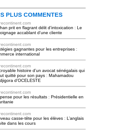
ES PLUS COMMENTES
recontinent.com
an prit en flagrant délit d’intoxication : Le
oignage accablant d’une cliente
recontinent.com
atégies gagnantes pour les entreprises :
merce international
recontinent.com
ncroyable histoire d’un avocat sénégalais qui
out quitté pour son pays : Mahamadou
djigora d’OCELESTE
recontinent.com
pense pour les résultats : Présidentielle en
ritanie
recontinent.com
veau casse-tête pour les élèves : L’anglais
nvite dans les cours