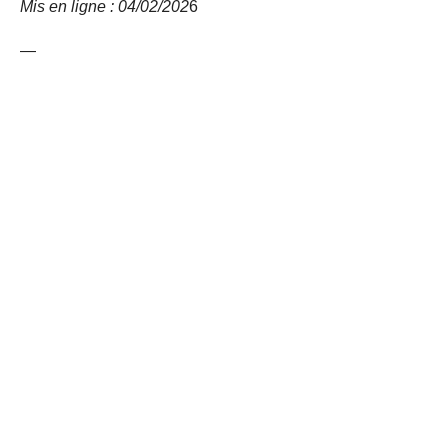
Mis en ligne : 04/02/
202
6
—