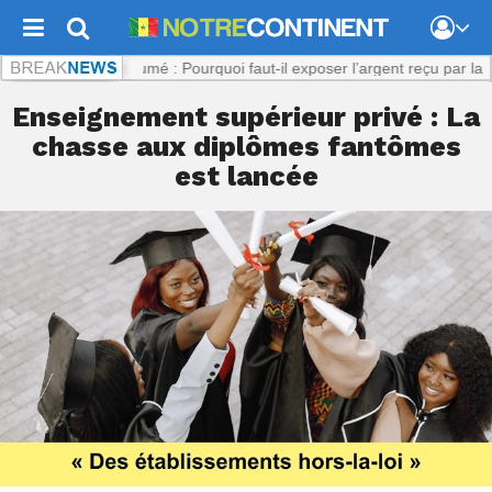
om :
Viol présumé : Pourquoi faut-il exposer l’argent reçu par la plaign
Enseignement supérieur privé : La
chasse aux diplômes fantômes
est lancée