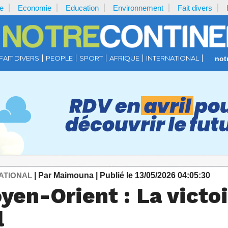
e
Economie
Education
Environnement
Fait divers
FAIT DIVERS
PEOPLE
SPORT
AFRIQUE
INTERNATIONAL
not
ATIONAL
| Par Maimouna
| Publié le 13/05/2026 04:05:30
en-Orient : La victoi
l