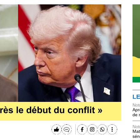
LE
Not
Apr
de 
Not
Mat
sén