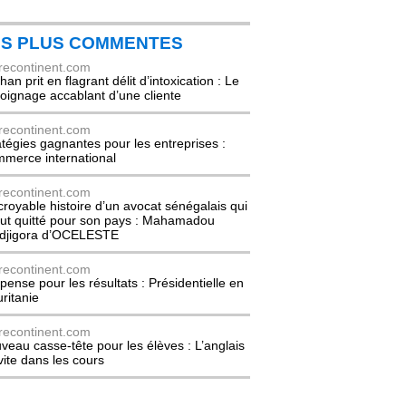
ES PLUS COMMENTES
recontinent.com
an prit en flagrant délit d’intoxication : Le
oignage accablant d’une cliente
recontinent.com
atégies gagnantes pour les entreprises :
merce international
recontinent.com
ncroyable histoire d’un avocat sénégalais qui
out quitté pour son pays : Mahamadou
djigora d’OCELESTE
recontinent.com
pense pour les résultats : Présidentielle en
ritanie
recontinent.com
veau casse-tête pour les élèves : L’anglais
nvite dans les cours