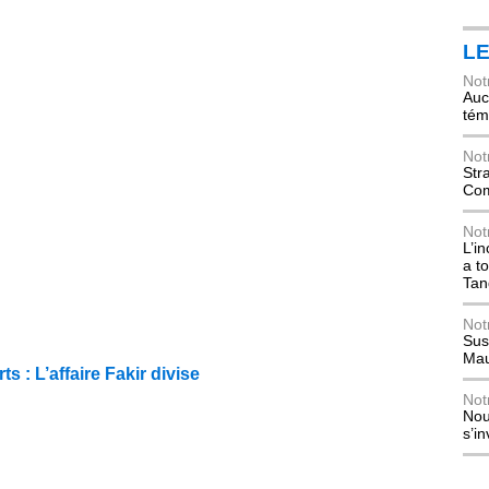
L
Not
Auch
tém
Not
Str
Com
Not
L’i
a t
Tan
Not
Sus
Mau
s : L’affaire Fakir divise
Not
Nou
s’i