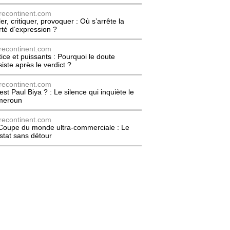
recontinent.com
er, critiquer, provoquer : Où s’arrête la
erté d’expression ?
recontinent.com
tice et puissants : Pourquoi le doute
siste après le verdict ?
recontinent.com
est Paul Biya ? : Le silence qui inquiète le
meroun
recontinent.com
Coupe du monde ultra-commerciale : Le
stat sans détour