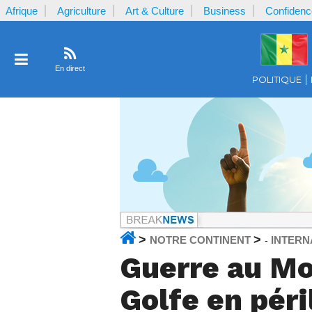
Afrique
Agriculture
Art & Culture
Business
Confidenc
En direct
POLITIQUE
>
>
NOTRE CONTINENT
INTERN
-
Guerre au Moy
Golfe en péri