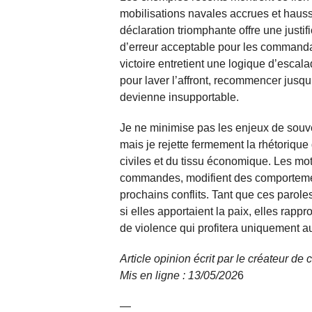
mobilisations navales accrues et hau
déclaration triomphante offre une justifi
d’erreur acceptable pour les commandants
victoire entretient une logique d’escala
pour laver l’affront, recommencer jusq
devienne insupportable.
Je ne minimise pas les enjeux de souv
mais je rejette fermement la rhétorique 
civiles et du tissu économique. Les mot
commandes, modifient des comportement
prochains conflits. Tant que ces parol
si elles apportaient la paix, elles rapp
de violence qui profitera uniquement 
Article opinion écrit par le créateur d
Mis en ligne : 13/05/
202
6
—