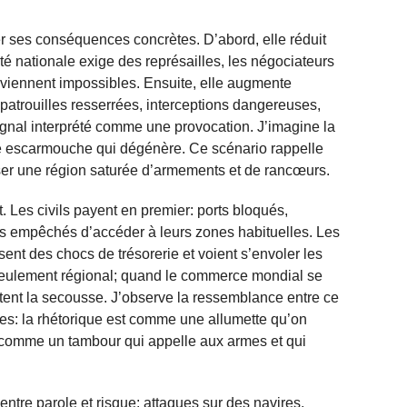
er ses conséquences concrètes. D’abord, elle réduit
rté nationale exige des représailles, les négociateurs
eviennent impossibles. Ensuite, elle augmente
: patrouilles resserrées, interceptions dangereuses,
signal interprété comme une provocation. J’imagine la
une escarmouche qui dégénère. Ce scénario rappelle
aser une région saturée d’armements et de rancœurs.
. Les civils payent en premier: ports bloqués,
s empêchés d’accéder à leurs zones habituelles. Les
sent des chocs de trésorerie et voient s’envoler les
 seulement régional; quand le commerce mondial se
ntent la secousse. J’observe la ressemblance entre ce
s: la rhétorique est comme une allumette qu’on
t comme un tambour qui appelle aux armes et qui
ntre parole et risque: attaques sur des navires,