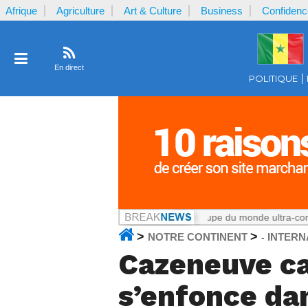
Afrique
Agriculture
Art & Culture
Business
Confidenc
En direct
POLITIQUE
 Cameroun
Notrecontinent.com :
La Coupe du monde ultra-commerciale
>
>
NOTRE CONTINENT
INTERN
-
Cazeneuve ca
s’enfonce dan