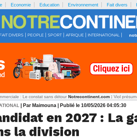
e
Economie
Education
Environnement
Fait divers
FAIT DIVERS
PEOPLE
SPORT
AFRIQUE
INTERNATIONAL
not
 : Le constat sans détour
Notrecontinent.com :
Viol présumé : Pourqu
ATIONAL
| Par Maimouna
| Publié le 10/05/2026 04:05:30
ndidat en 2027 : La 
s la division