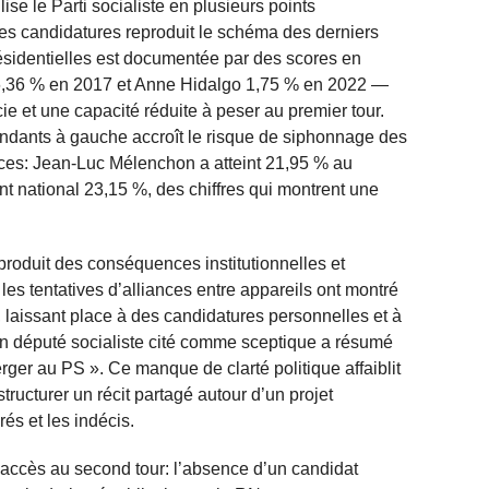
ise le Parti socialiste en plusieurs points
es candidatures reproduit le schéma des derniers
ésidentielles est documentée par des scores en
6,36 % en 2017 et Anne Hidalgo 1,75 % en 2022 —
cie et une capacité réduite à peser au premier tour.
endants à gauche accroît le risque de siphonnage des
orces: Jean-Luc Mélenchon a atteint 21,95 % au
 national 23,15 %, des chiffres qui montrent une
produit des conséquences institutionnelles et
les tentatives d’alliances entre appareils ont montré
, laissant place à des candidatures personnelles et à
 député socialiste cité comme sceptique a résumé
erger au PS ». Ce manque de clarté politique affaiblit
 structurer un récit partagé autour d’un projet
rés et les indécis.
d’accès au second tour: l’absence d’un candidat