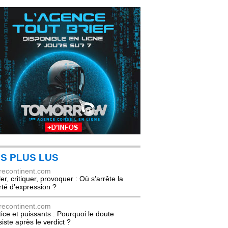
S PLUS LUS
recontinent.com
er, critiquer, provoquer : Où s’arrête la
erté d’expression ?
recontinent.com
tice et puissants : Pourquoi le doute
siste après le verdict ?