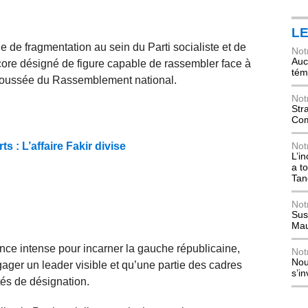
L
 de fragmentation au sein du Parti socialiste et de
Not
Auch
core désigné de figure capable de rassembler face à
tém
a poussée du Rassemblement national.
Not
Str
Com
s : L’affaire Fakir divise
Not
L’i
a t
Tan
Not
Sus
Mau
e intense pour incarner la gauche républicaine,
Not
Nou
égager un leader visible et qu’une partie des cadres
s’i
és de désignation.