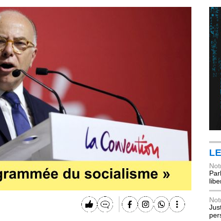
LE
Not
Parl
lib
Not
Jus
per