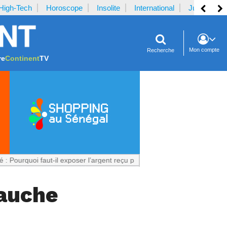
High-Tech
Horoscope
Insolite
International
Justice
Mon compte
Recherche
re
Continent
TV
oi faut-il exposer l’argent reçu par la plaignante ?
Notrecontinent.co
gauche