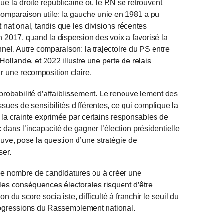
que la droite républicaine ou le RN se retrouvent
Comparaison utile: la gauche unie en 1981 a pu
 national, tandis que les divisions récentes
 2017, quand la dispersion des voix a favorisé la
nnel. Autre comparaison: la trajectoire du PS entre
Hollande, et 2022 illustre une perte de relais
r une recomposition claire.
probabilité d’affaiblissement. Le renouvellement des
ssues de sensibilités différentes, ce qui complique la
s, la crainte exprimée par certains responsables de
dans l’incapacité de gagner l’élection présidentielle
ve, pose la question d’une stratégie de
ser.
 le nombre de candidatures ou à créer une
, les conséquences électorales risquent d’être
 du score socialiste, difficulté à franchir le seuil du
progressions du Rassemblement national.