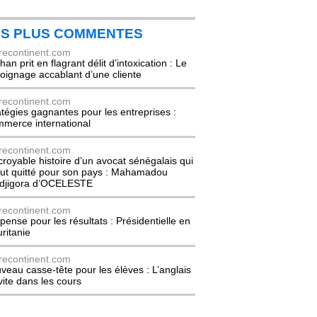
ES PLUS COMMENTES
recontinent.com
an prit en flagrant délit d’intoxication : Le
oignage accablant d’une cliente
recontinent.com
atégies gagnantes pour les entreprises :
merce international
recontinent.com
ncroyable histoire d’un avocat sénégalais qui
out quitté pour son pays : Mahamadou
djigora d’OCELESTE
recontinent.com
pense pour les résultats : Présidentielle en
ritanie
recontinent.com
veau casse-tête pour les élèves : L’anglais
nvite dans les cours