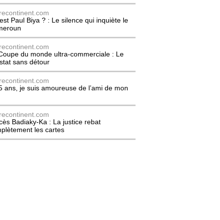
recontinent.com
est Paul Biya ? : Le silence qui inquiète le
meroun
recontinent.com
Coupe du monde ultra-commerciale : Le
stat sans détour
recontinent.com
5 ans, je suis amoureuse de l’ami de mon
recontinent.com
cès Badiaky-Ka : La justice rebat
plètement les cartes