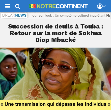
 :
Titi, ciblée pour son look : Un symptôme culturel inquiétant
Notrecon
Succession de deuils à Touba :
Retour sur la mort de Sokhna
Diop Mbacké