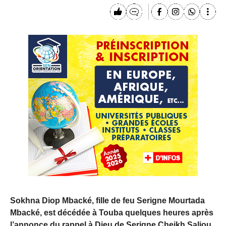
Sokhna Diop Mbacké, fille de feu Serigne Mourtada
Mbacké, est décédée à Touba quelques heures après
l’annonce du rappel à Dieu de Serigne Cheikh Saliou