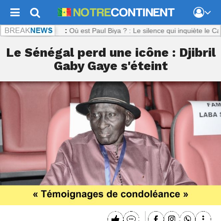
ntinent.com :
Où est Paul Biya ? : Le silence qui inquiète le Camerou
Le Sénégal perd une icône : Djibril
Gaby Gaye s'éteint