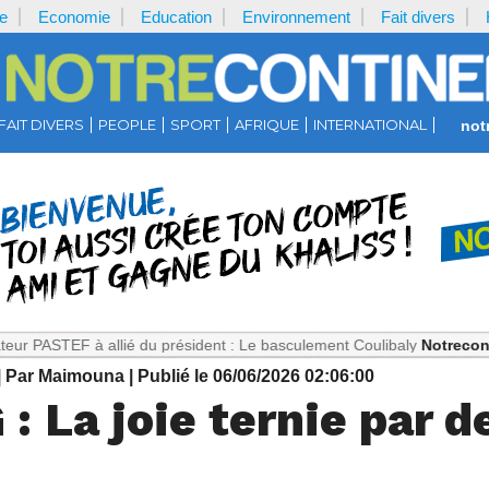
e
Economie
Education
Environnement
Fait divers
FAIT DIVERS
PEOPLE
SPORT
AFRIQUE
INTERNATIONAL
not
EF à allié du président : Le basculement Coulibaly
Notrecontinent.c
| Par Maimouna
| Publié le 06/06/2026 02:06:00
: La joie ternie par 