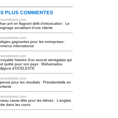
ES PLUS COMMENTES
recontinent.com
an prit en flagrant délit d’intoxication : Le
oignage accablant d’une cliente
recontinent.com
atégies gagnantes pour les entreprises :
merce international
recontinent.com
ncroyable histoire d’un avocat sénégalais qui
out quitté pour son pays : Mahamadou
djigora d’OCELESTE
recontinent.com
pense pour les résultats : Présidentielle en
ritanie
recontinent.com
veau casse-tête pour les élèves : L’anglais
nvite dans les cours