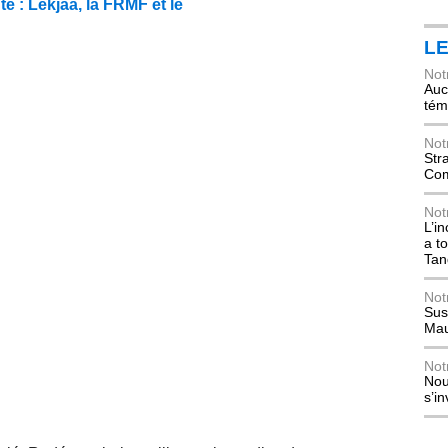
e : Lekjaa, la FRMF et le
L
Not
Auch
tém
Not
Str
Com
Not
L’i
a t
Tan
Not
Sus
Mau
Not
Nou
s’i