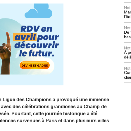
Not
Mani
l’Ita
Not
De 
bas
Not
À p
déj
Not
Cum
cli
 en Ligue des Champions a provoqué une immense
 avec des célébrations grandioses au Champ-de-
lysée. Pourtant, cette journée historique a été
ences survenues à Paris et dans plusieurs villes