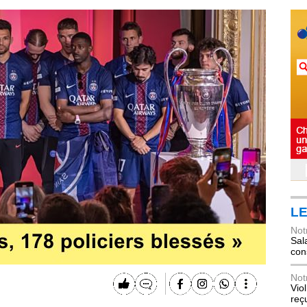
LE
Not
Sala
con
Not
Vio
reç