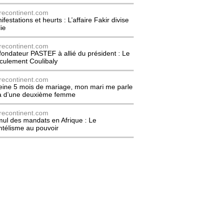
recontinent.com
festations et heurts : L’affaire Fakir divise
lie
recontinent.com
fondateur PASTEF à allié du président : Le
culement Coulibaly
recontinent.com
eine 5 mois de mariage, mon mari me parle
à d’une deuxième femme
recontinent.com
ul des mandats en Afrique : Le
entélisme au pouvoir