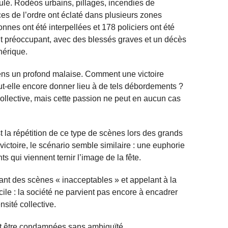
culé. Rodéos urbains, pillages, incendies de
ces de l’ordre ont éclaté dans plusieurs zones
nnes ont été interpellées et 178 policiers ont été
t préoccupant, avec des blessés graves et un décès
phérique.
ens un profond malaise. Comment une victoire
ut-elle encore donner lieu à de tels débordements ?
ollective, mais cette passion ne peut en aucun cas
t la répétition de ce type de scènes lors des grands
ictoire, le scénario semble similaire : une euphorie
s qui viennent ternir l’image de la fête.
çant des scènes « inacceptables » et appelant à la
icile : la société ne parvient pas encore à encadrer
sité collective.
t être condamnées sans ambiguïté.