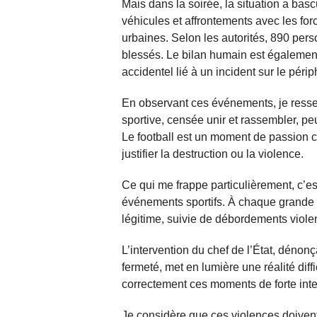
Mais dans la soirée, la situation a bas
véhicules et affrontements avec les for
urbaines. Selon les autorités, 890 perso
blessés. Le bilan humain est égalemen
accidentel lié à un incident sur le péri
En observant ces événements, je ress
sportive, censée unir et rassembler, pe
Le football est un moment de passion c
justifier la destruction ou la violence.
Ce qui me frappe particulièrement, c’es
événements sportifs. À chaque grande v
légitime, suivie de débordements violent
L’intervention du chef de l’État, dénon
fermeté, met en lumière une réalité diff
correctement ces moments de forte inten
Je considère que ces violences doiven