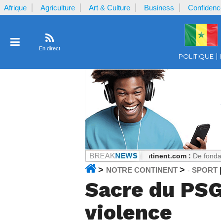
Afrique
Agriculture
Art & Culture
Business
Confidenc
En direct
POLITIQUE
rgent reçu par la plaignante ?
Notrecontinent.com :
De fondateur PAST
>
>
NOTRE CONTINENT
SPORT
-
Sacre du PSG 
violence