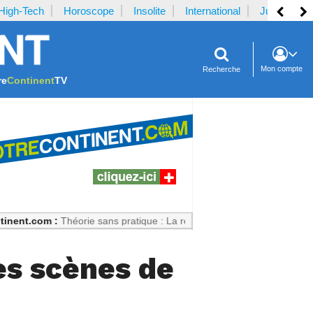
High-Tech
Horoscope
Insolite
International
Justice
Mon compte
Recherche
re
Continent
TV
om :
Théorie sans pratique : La recette du désastre des séries scientif
des scènes de