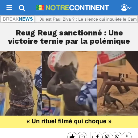
inent.com :
Où est Paul Biya ? : Le silence qui inquiète le Cameroun
Reug Reug sanctionné : Une
victoire ternie par la polémique