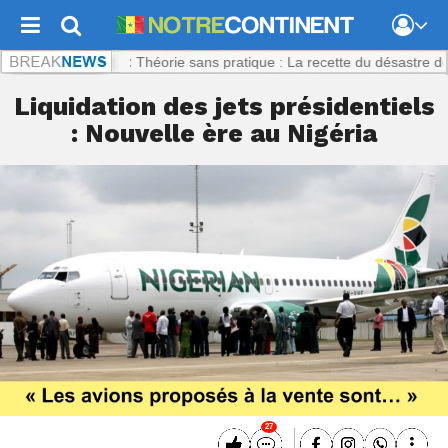
inent.com :
Théorie sans pratique : La recette du désastre des séries 
Liquidation des jets présidentiels
: Nouvelle ère au Nigéria
27