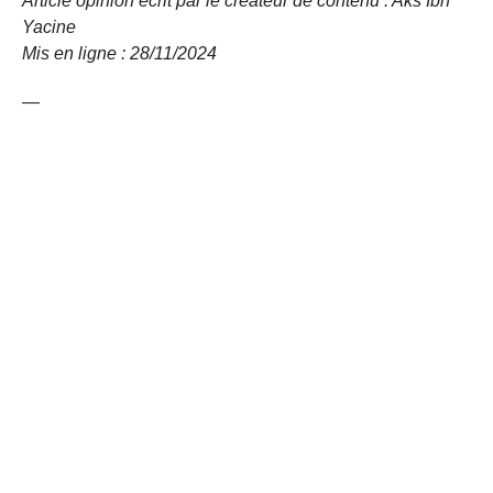
Article opinion écrit par le créateur de contenu : Aks Ibn
Yacine
Mis en ligne : 28/11/2024
—