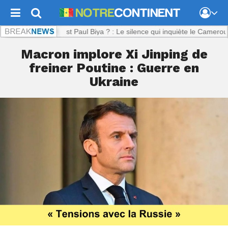
t.com :
Où est Paul Biya ? : Le silence qui inquiète le Cameroun
Macron implore Xi Jinping de
freiner Poutine : Guerre en
Ukraine