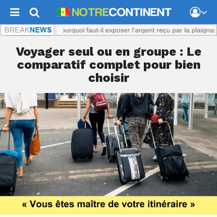
ol présumé : Pourquoi faut-il exposer l’argent reçu par la plaignante ?
N
Voyager seul ou en groupe : Le
comparatif complet pour bien
choisir