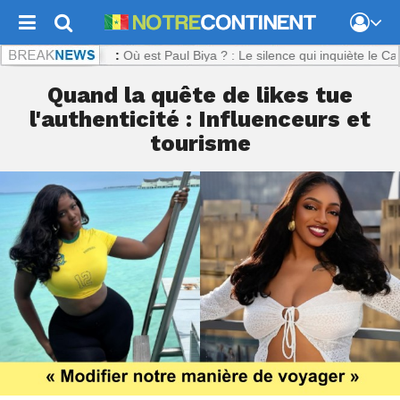
ontinent.com :
Où est Paul Biya ? : Le silence qui inquiète le Camero
Quand la quête de likes tue
l'authenticité : Influenceurs et
tourisme