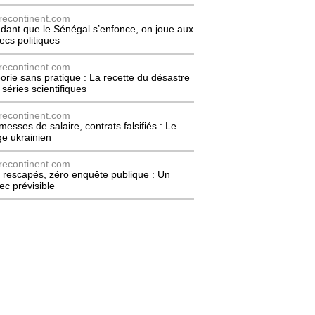
recontinent.com
dant que le Sénégal s’enfonce, on joue aux
ecs politiques
recontinent.com
orie sans pratique : La recette du désastre
 séries scientifiques
recontinent.com
messes de salaire, contrats falsifiés : Le
ge ukrainien
recontinent.com
 rescapés, zéro enquête publique : Un
ec prévisible