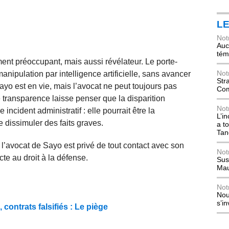
L
Not
Auch
tém
ment préoccupant, mais aussi révélateur. Le porte-
Not
ipulation par intelligence artificielle, sans avancer
Str
yo est en vie, mais l’avocat ne peut toujours pas
Com
 transparence laisse penser que la disparition
Not
incident administratif : elle pourrait être la
L’i
e dissimuler des faits graves.
a t
Tan
: l’avocat de Sayo est privé de tout contact avec son
Not
ecte au droit à la défense.
Sus
Mau
Not
Nou
s’i
contrats falsifiés : Le piège