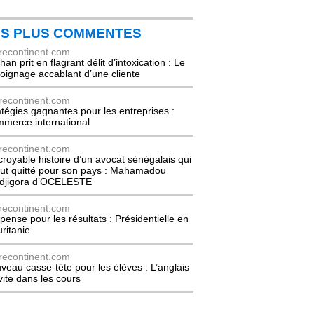
ES PLUS COMMENTES
recontinent.com
an prit en flagrant délit d’intoxication : Le
oignage accablant d’une cliente
recontinent.com
atégies gagnantes pour les entreprises :
merce international
recontinent.com
ncroyable histoire d’un avocat sénégalais qui
out quitté pour son pays : Mahamadou
djigora d’OCELESTE
recontinent.com
pense pour les résultats : Présidentielle en
ritanie
recontinent.com
veau casse-tête pour les élèves : L’anglais
nvite dans les cours