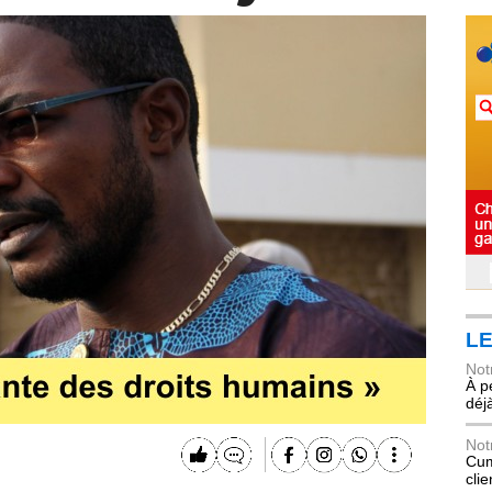
LE
Not
À p
déj
Not
Cum
cli