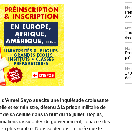
Not
Pen
éch
Not
Thé
des
Not
Pro
piè
Not
179
éch
on d’Armel Sayo suscite une inquiétude croissante
le et ex-ministre, détenu à la prison militaire de
e sa cellule dans la nuit du 15 juillet.
Depuis,
firmations rassurantes du gouvernement, l’opacité des
ien plus sombre. Nous soutenons ici l’idée que le