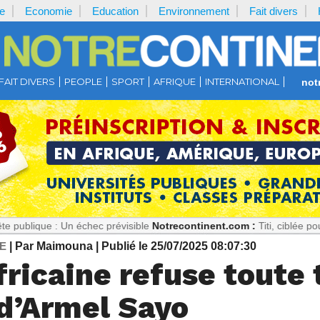
e
Economie
Education
Environnement
Fait divers
FAIT DIVERS
PEOPLE
SPORT
AFRIQUE
INTERNATIONAL
not
 Un échec prévisible
Notrecontinent.com :
Titi, ciblée pour son look
E
| Par Maimouna
| Publié le 25/07/2025 08:07:30
fricaine refuse toute
 d’Armel Sayo