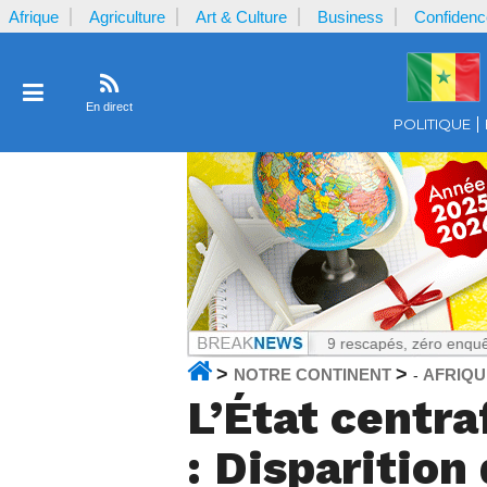
Afrique
Agriculture
Art & Culture
Business
Confidenc
En direct
POLITIQUE
ntifiques
Notrecontinent.com :
179 rescapés, zéro enquête publique :
>
>
NOTRE CONTINENT
AFRIQU
-
L’État centra
: Disparition