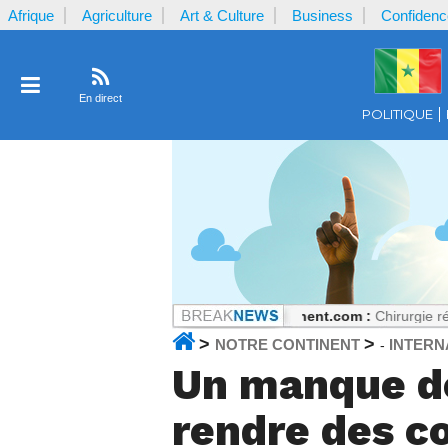
Afrique
Agriculture
Art & Culture
Business
Confidenc
En direct
POLITIQUE
 mais tout peut changer
Notrecontinent.com :
Chirurgie réparatrice à
>
>
NOTRE CONTINENT
INTERN
-
Un manque de
rendre des c