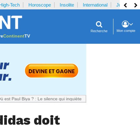
High-Tech
Horoscope
Insolite
International
Justice
Mon compte
Recherche
re
Continent
TV
iya ? : Le silence qui inquiète le Cameroun
didas doit