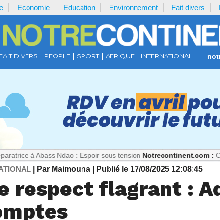
e
Economie
Education
Environnement
Fait divers
FAIT DIVERS
PEOPLE
SPORT
AFRIQUE
INTERNATIONAL
not
 Abass Ndao : Espoir sous tension
Notrecontinent.com :
Où est Paul B
ATIONAL
| Par Maimouna
| Publié le 17/08/2025 12:08:45
 respect flagrant : A
omptes