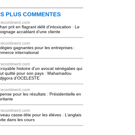
ES PLUS COMMENTES
recontinent.com
an prit en flagrant délit d’intoxication : Le
oignage accablant d’une cliente
recontinent.com
atégies gagnantes pour les entreprises :
merce international
recontinent.com
ncroyable histoire d’un avocat sénégalais qui
out quitté pour son pays : Mahamadou
djigora d’OCELESTE
recontinent.com
pense pour les résultats : Présidentielle en
ritanie
recontinent.com
veau casse-tête pour les élèves : L’anglais
nvite dans les cours