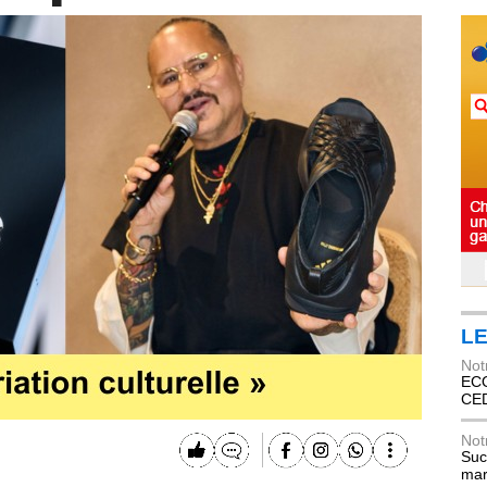
LE
Not
ECO
CE
Not
Suc
mar