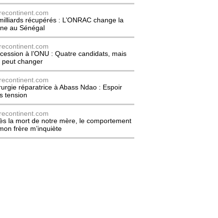
recontinent.com
milliards récupérés : L’ONRAC change la
ne au Sénégal
recontinent.com
cession à l’ONU : Quatre candidats, mais
t peut changer
recontinent.com
rurgie réparatrice à Abass Ndao : Espoir
s tension
recontinent.com
ès la mort de notre mère, le comportement
mon frère m’inquiète