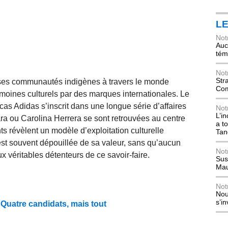
L
Not
Auch
tém
Not
Str
ses communautés indigènes à travers le monde
Com
imoines culturels par des marques internationales. Le
cas Adidas s’inscrit dans une longue série d’affaires
Not
L’i
ara ou Carolina Herrera se sont retrouvées au centre
a t
ts révèlent un modèle d’exploitation culturelle
Tan
 est souvent dépouillée de sa valeur, sans qu’aucun
Not
ux véritables détenteurs de ce savoir-faire.
Sus
Mau
Not
Nou
s’i
Quatre candidats, mais tout