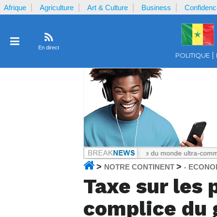
Afrique
Agriculture
Art & Culture
Business
Confidenc
En direct
POLITIQUE
oun
Notrecontinent.com :
La Coupe du monde ultra-commerciale : Le 
>
>
NOTRE CONTINENT
ECONO
-
Taxe sur les 
complice du