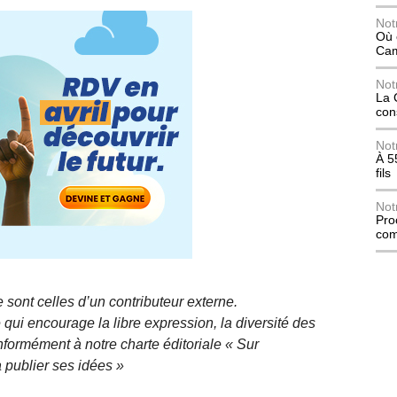
Not
Où 
Ca
Not
La 
con
Not
À 5
fils
Not
Pro
com
 sont celles d’un contributeur externe.
qui encourage la libre expression, la diversité des
nformément à notre charte éditoriale « Sur
 publier ses idées »