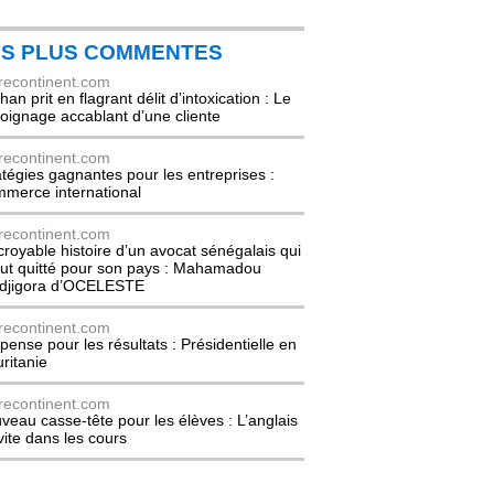
ES PLUS COMMENTES
recontinent.com
an prit en flagrant délit d’intoxication : Le
oignage accablant d’une cliente
recontinent.com
atégies gagnantes pour les entreprises :
merce international
recontinent.com
ncroyable histoire d’un avocat sénégalais qui
out quitté pour son pays : Mahamadou
djigora d’OCELESTE
recontinent.com
pense pour les résultats : Présidentielle en
ritanie
recontinent.com
veau casse-tête pour les élèves : L’anglais
nvite dans les cours