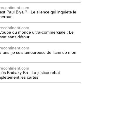
recontinent.com
est Paul Biya ? : Le silence qui inquiète le
meroun
recontinent.com
Coupe du monde ultra-commerciale : Le
stat sans détour
recontinent.com
5 ans, je suis amoureuse de l’ami de mon
recontinent.com
cès Badiaky-Ka : La justice rebat
plètement les cartes