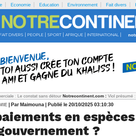
e
Economie
Education
Environnement
Fait divers
FAIT DIVERS
PEOPLE
SPORT
AFRIQUE
INTERNATIONAL
not
constat sans détour
Notrecontinent.com :
Viol présumé : Pourquoi fau
MIE
| Par Maimouna
| Publié le 20/10/2025 03:10:30
paiements en espèces 
 gouvernement ?