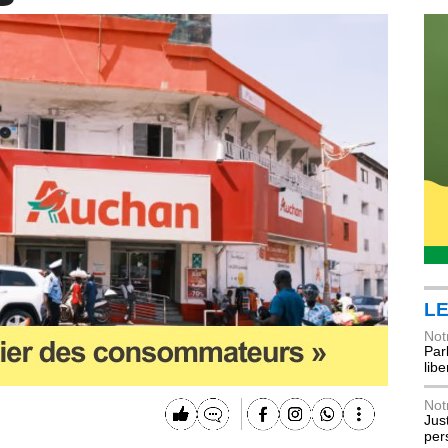
LE
Not
Parl
lib
Not
Jus
per