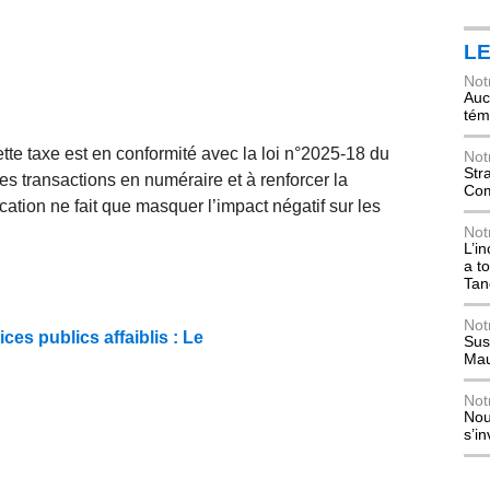
L
Not
Auch
tém
te taxe est en conformité avec la loi n°2025-18 du
Not
Str
s transactions en numéraire et à renforcer la
Com
ication ne fait que masquer l’impact négatif sur les
Not
L’i
a t
Tan
Not
ices publics affaiblis : Le
Sus
Mau
Not
Nou
s’i