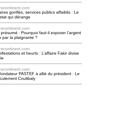
recontinent.com
ires gonflés, services publics affaiblis : Le
stat qui dérange
recontinent.com
l présumé : Pourquoi faut-il exposer l’argent
u par la plaignante ?
recontinent.com
festations et heurts : L’affaire Fakir divise
lie
recontinent.com
fondateur PASTEF à allié du président : Le
culement Coulibaly