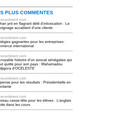
ES PLUS COMMENTES
recontinent.com
an prit en flagrant délit d’intoxication : Le
oignage accablant d’une cliente
recontinent.com
atégies gagnantes pour les entreprises :
merce international
recontinent.com
ncroyable histoire d’un avocat sénégalais qui
out quitté pour son pays : Mahamadou
djigora d’OCELESTE
recontinent.com
pense pour les résultats : Présidentielle en
ritanie
recontinent.com
veau casse-tête pour les élèves : L’anglais
nvite dans les cours