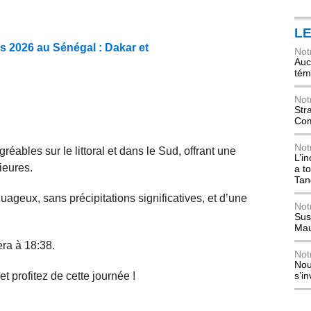
L
s 2026 au Sénégal : Dakar et
Not
Auch
tém
Not
Str
Com
Not
éables sur le littoral et dans le Sud, offrant une
L’i
ieures.
a t
Tan
uageux, sans précipitations significatives, et d’une
Not
Sus
Mau
era à 18:38.
Not
Nou
t profitez de cette journée !
s’i