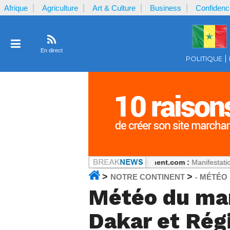
Afrique
Agriculture
Art & Culture
Business
Confidenc
En direct
POLITIQUE
t reçu par la plaignante ?
Notrecontinent.com :
Manifestations et heurts
>
>
NOTRE CONTINENT
MÉTÉO
-
Météo du mar
Dakar et Rég