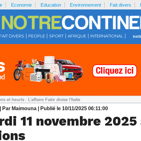
e
Economie
Education
Environnement
Fait divers
FAIT DIVERS
PEOPLE
SPORT
AFRIQUE
INTERNATIONAL
not
 : L’affaire Fakir divise l’Italie
| Par Maimouna
| Publié le 10/11/2025 06:11:00
di 11 novembre 2025 
ions