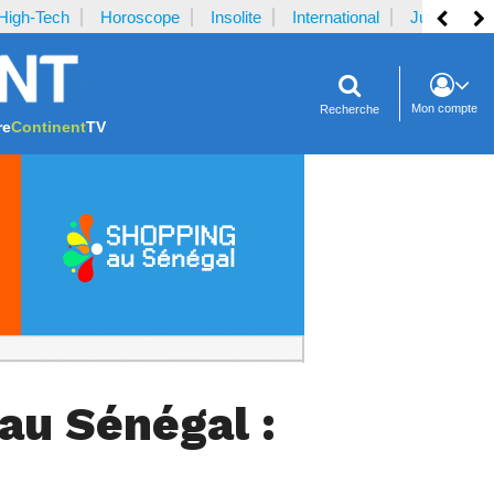
High-Tech
Horoscope
Insolite
International
Justice
Mon compte
Recherche
re
Continent
TV
au Sénégal :