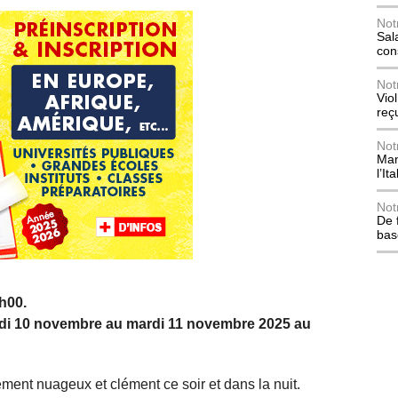
Not
Sala
con
Not
Vio
reç
Not
Mani
l’Ita
Not
De 
bas
h00.
undi 10 novembre au mardi 11 novembre 2025 au
ent nuageux et clément ce soir et dans la nuit.