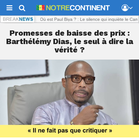
inent.com :
Où est Paul Biya ? : Le silence qui inquiète le Cameroun
Promesses de baisse des prix :
Barthélémy Dias, le seul à dire la
vérité ?