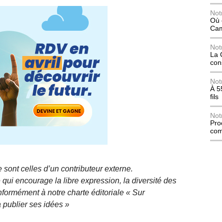
Not
Où 
Ca
Not
La 
con
Not
À 5
fils
Not
Pro
com
 sont celles d’un contributeur externe.
qui encourage la libre expression, la diversité des
nformément à notre charte éditoriale « Sur
 publier ses idées »