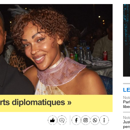
LE
Not
Parl
lib
Not
Jus
per