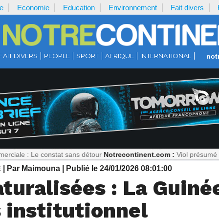
e
Economie
Education
Environnement
Fait divers
FAIT DIVERS
PEOPLE
SPORT
AFRIQUE
INTERNATIONAL
not
 constat sans détour
Notrecontinent.com :
Viol présumé : Pourquoi fa
E
| Par Maimouna
| Publié le 24/01/2026 08:01:00
turalisées : La Guiné
 institutionnel