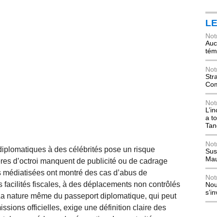
L
Not
Auch
tém
Not
Str
Com
Not
L’i
a t
Tan
Not
 diplomatiques à des célébrités pose un risque
Sus
Mau
ères d’octroi manquent de publicité ou de cadrage
es médiatisées ont montré des cas d’abus de
Not
 facilités fiscales, à des déplacements non contrôlés
Nou
s’i
La nature même du passeport diplomatique, qui peut
ssions officielles, exige une définition claire des