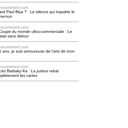
recontinent.com
est Paul Biya ? : Le silence qui inquiète le
meroun
recontinent.com
Coupe du monde ultra-commerciale : Le
stat sans détour
recontinent.com
5 ans, je suis amoureuse de l’ami de mon
recontinent.com
cès Badiaky-Ka : La justice rebat
plètement les cartes