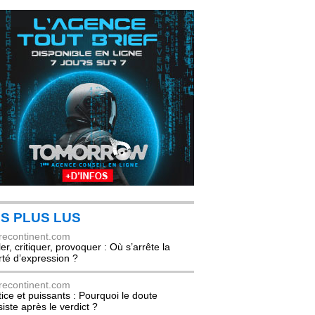
S PLUS LUS
recontinent.com
er, critiquer, provoquer : Où s’arrête la
erté d’expression ?
recontinent.com
tice et puissants : Pourquoi le doute
siste après le verdict ?