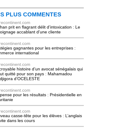
ES PLUS COMMENTES
recontinent.com
an prit en flagrant délit d’intoxication : Le
oignage accablant d’une cliente
recontinent.com
atégies gagnantes pour les entreprises :
merce international
recontinent.com
ncroyable histoire d’un avocat sénégalais qui
out quitté pour son pays : Mahamadou
djigora d’OCELESTE
recontinent.com
pense pour les résultats : Présidentielle en
ritanie
recontinent.com
veau casse-tête pour les élèves : L’anglais
nvite dans les cours