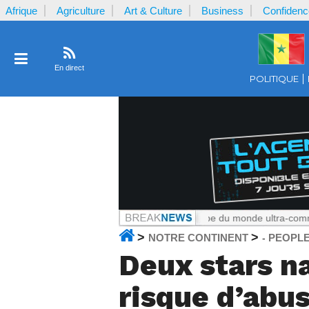
Afrique
Agriculture
Art & Culture
Business
Confidenc
En direct
POLITIQUE
roun
Notrecontinent.com :
La Coupe du monde ultra-commerciale : Le
>
>
NOTRE CONTINENT
PEOPL
-
Deux stars na
risque d’abus