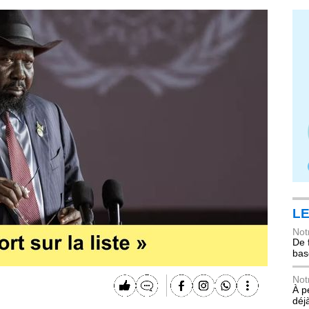
LE
Not
De 
bas
Not
À p
déj