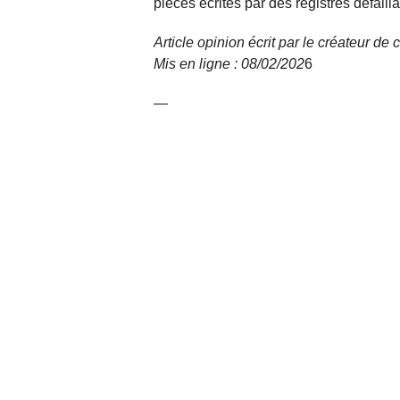
pièces écrites par des registres défailla
Article opinion écrit par le créateur d
Mis en ligne : 08/02/
202
6
—