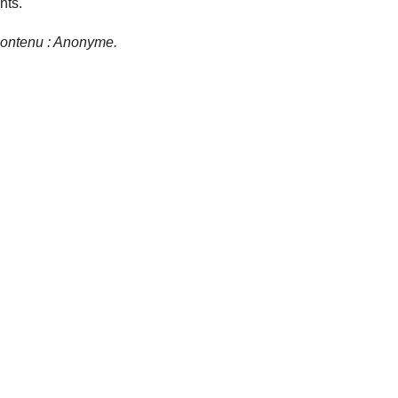
nts.
e contenu : Anonyme.