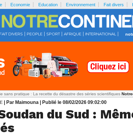
e
Economie
Education
Environnement
Fait divers
FAIT DIVERS
PEOPLE
SPORT
AFRIQUE
INTERNATIONAL
not
ique : La recette du désastre des séries scientifiques
Notrecontinent.
E
| Par Maimouna
| Publié le 08/02/2026 09:02:00
 Soudan du Sud : Mêm
ués