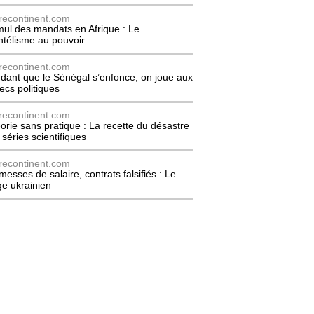
recontinent.com
ul des mandats en Afrique : Le
entélisme au pouvoir
recontinent.com
dant que le Sénégal s’enfonce, on joue aux
ecs politiques
recontinent.com
orie sans pratique : La recette du désastre
 séries scientifiques
recontinent.com
messes de salaire, contrats falsifiés : Le
ge ukrainien