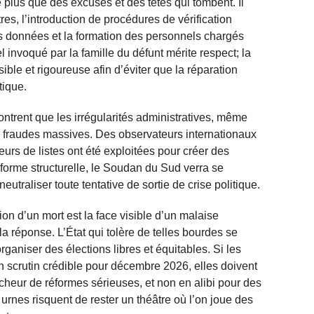
 plus que des excuses et des têtes qui tombent. Il
es, l’introduction de procédures de vérification
s données et la formation des personnels chargés
el invoqué par la famille du défunt mérite respect; la
sible et rigoureuse afin d’éviter que la réparation
tique.
ontrent que les irrégularités administratives, même
s fraudes massives. Des observateurs internationaux
urs de listes ont été exploitées pour créer des
 réforme structurelle, le Soudan du Sud verra se
 neutraliser toute tentative de sortie de crise politique.
ion d’un mort est la face visible d’un malaise
la réponse. L’État qui tolère de telles bourdes se
organiser des élections libres et équitables. Si les
n scrutin crédible pour décembre 2026, elles doivent
cheur de réformes sérieuses, et non en alibi pour des
urnes risquent de rester un théâtre où l’on joue des