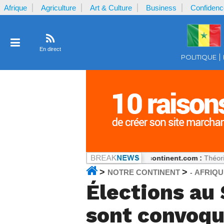
Afrique
Agriculture
Art & Culture
Business
Confidenc
En direct
POLITIQUE
nt : Le basculement Coulibaly
Notrecontinent.com :
Théorie sans prat
>
>
NOTRE CONTINENT
AFRIQU
-
Élections au
sont convoq