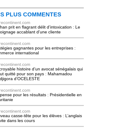
ES PLUS COMMENTES
recontinent.com
an prit en flagrant délit d’intoxication : Le
oignage accablant d’une cliente
recontinent.com
atégies gagnantes pour les entreprises :
merce international
recontinent.com
ncroyable histoire d’un avocat sénégalais qui
out quitté pour son pays : Mahamadou
djigora d’OCELESTE
recontinent.com
pense pour les résultats : Présidentielle en
ritanie
recontinent.com
veau casse-tête pour les élèves : L’anglais
nvite dans les cours