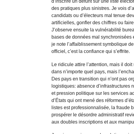
d’inscrire un défunt sur une liste électo
des pratiques plus sinistres. Je vois d’
candidats ou d’électeurs mal tenue devi
artificielles, gonfler des chiffres ou fa
J’observe ensuite la vulnérabilité burea
bases de données mal synchronisées et d
je note l’affaiblissement symbolique de
officiel, c’est la confiance qui s’effrite.
Le ridicule attire l’attention, mais il do
dans n’importe quel pays, mais l’encha
Des pays en transition qui n’ont pas or
logistiques: absence d’infrastructures 
et pression politique sur les services a
d’États qui ont mené des réformes d’éta
listes est professionnalisée, la fraude b
prospérer le désordre administratif revien
aux doubles inscriptions et aux manipu