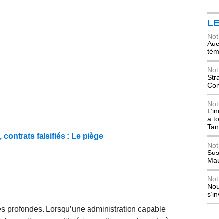
L
Not
Auch
tém
Not
Str
Com
Not
L’i
a t
Tan
contrats falsifiés : Le piège
Not
Sus
Mau
Not
Nou
s’i
s profondes. Lorsqu’une administration capable