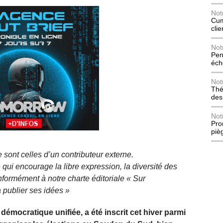
Not
Cum
cli
Not
Pen
éch
Not
Thé
des
Not
Pro
piè
 sont celles d’un contributeur externe.
qui encourage la libre expression, la diversité des
nformément à notre charte éditoriale « Sur
 publier ses idées »
mocratique unifiée, a été inscrit cet hiver parmi