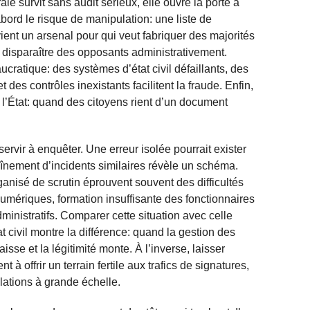
rale survit sans audit sérieux, elle ouvre la porte à
abord le risque de manipulation: une liste de
ent un arsenal pour qui veut fabriquer des majorités
ire disparaître des opposants administrativement.
ucratique: des systèmes d’état civil défaillants, des
es contrôles inexistants facilitent la fraude. Enfin,
 l’État: quand des citoyens rient d’un document
it servir à enquêter. Une erreur isolée pourrait exister
înement d’incidents similaires révèle un schéma.
ganisé de scrutin éprouvent souvent des difficultés
numériques, formation insuffisante des fonctionnaires
dministratifs. Comparer cette situation avec celle
t civil montre la différence: quand la gestion des
aisse et la légitimité monte. À l’inverse, laisser
t à offrir un terrain fertile aux trafics de signatures,
lations à grande échelle.