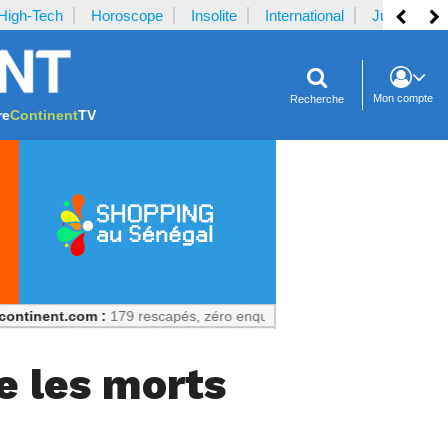
High-Tech
Horoscope
Insolite
International
Justice
Mon compte
Recherche
re
Continent
TV
com :
179 rescapés, zéro enquête publique : Un échec prévisible
e les morts