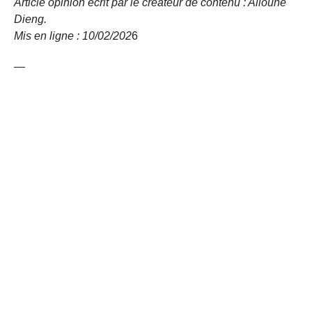
Article opinion écrit par le créateur de contenu : Alioune
Dieng.
Mis en ligne : 10/02/
202
6
—