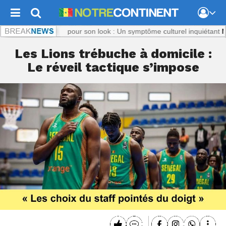
m :
Titi, ciblée pour son look : Un symptôme culturel inquiétant
Notreco
Les Lions trébuche à domicile :
Le réveil tactique s’impose