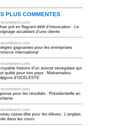
ES PLUS COMMENTES
recontinent.com
an prit en flagrant délit d’intoxication : Le
oignage accablant d’une cliente
recontinent.com
atégies gagnantes pour les entreprises :
merce international
recontinent.com
ncroyable histoire d’un avocat sénégalais qui
out quitté pour son pays : Mahamadou
djigora d’OCELESTE
recontinent.com
pense pour les résultats : Présidentielle en
ritanie
recontinent.com
veau casse-tête pour les élèves : L’anglais
nvite dans les cours