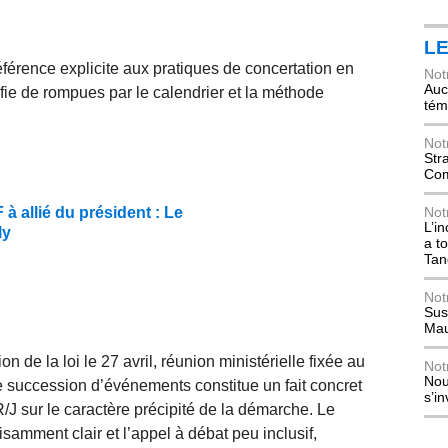
L
éférence explicite aux pratiques de concertation en
Not
Auch
fie de rompues par le calendrier et la méthode
tém
Not
Str
Com
 allié du président : Le
Not
L’i
ly
a t
Tan
Not
Sus
Mau
on de la loi le 27 avril, réunion ministérielle fixée au
Not
Nou
tte succession d’événements constitue un fait concret
s’i
R/J sur le caractère précipité de la démarche. Le
samment clair et l’appel à débat peu inclusif,