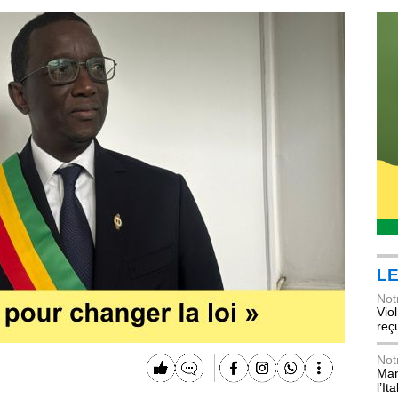
LE
Not
Vio
reç
Not
Mani
l’Ita