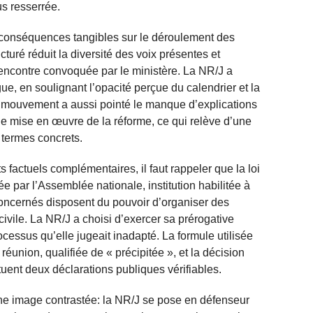
us resserrée.
s conséquences tangibles sur le déroulement des
uré réduit la diversité des voix présentes et
a rencontre convoquée par le ministère. La NR/J a
ue, en soulignant l’opacité perçue du calendrier et la
Le mouvement a aussi pointé le manque d’explications
de mise en œuvre de la réforme, ce qui relève d’une
termes concrets.
 factuels complémentaires, il faut rappeler que la loi
e par l’Assemblée nationale, institution habilitée à
 concernés disposent du pouvoir d’organiser des
 civile. La NR/J a choisi d’exercer sa prérogative
rocessus qu’elle jugeait inadapté. La formule utilisée
éunion, qualifiée de « précipitée », et la décision
tuent deux déclarations publiques vérifiables.
une image contrastée: la NR/J se pose en défenseur