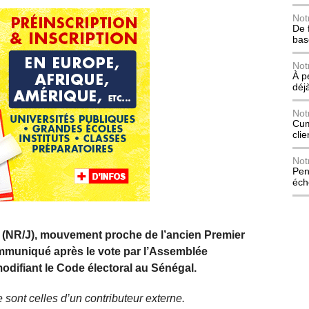
Not
De 
bas
Not
À p
déj
Not
Cum
cli
Not
Pen
éch
 (NR/J), mouvement proche de l’ancien Premier
mmuniqué après le vote par l’Assemblée
 modifiant le Code électoral au Sénégal.
 sont celles d’un contributeur externe.