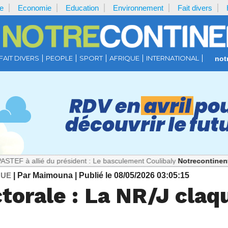
e
Economie
Education
Environnement
Fait divers
FAIT DIVERS
PEOPLE
SPORT
AFRIQUE
INTERNATIONAL
not
ié du président : Le basculement Coulibaly
Notrecontinent.com :
Thé
QUE
| Par Maimouna
| Publié le 08/05/2026 03:05:15
orale : La NR/J claqu