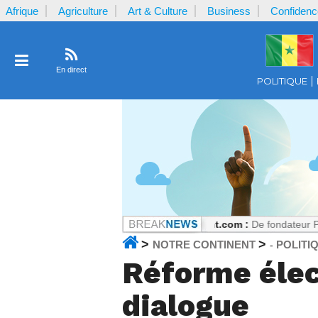
Afrique
Agriculture
Art & Culture
Business
Confidenc
En direct
POLITIQUE
u par la plaignante ?
Notrecontinent.com :
De fondateur PASTEF à all
>
>
NOTRE CONTINENT
POLITI
-
Réforme élect
dialogue