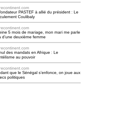
recontinent.com
fondateur PASTEF à allié du président : Le
culement Coulibaly
recontinent.com
eine 5 mois de mariage, mon mari me parle
à d’une deuxième femme
recontinent.com
ul des mandats en Afrique : Le
entélisme au pouvoir
recontinent.com
dant que le Sénégal s’enfonce, on joue aux
ecs politiques