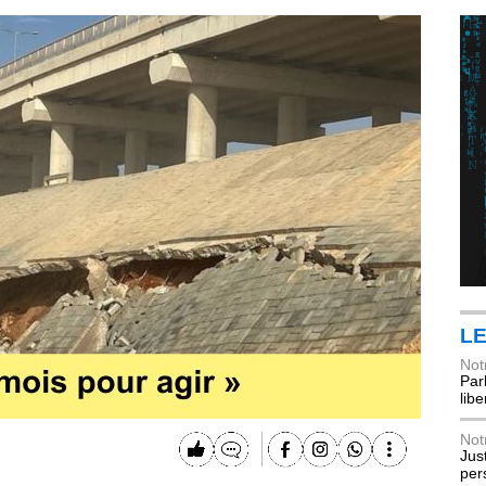
LE
Not
Parl
lib
Not
Jus
per