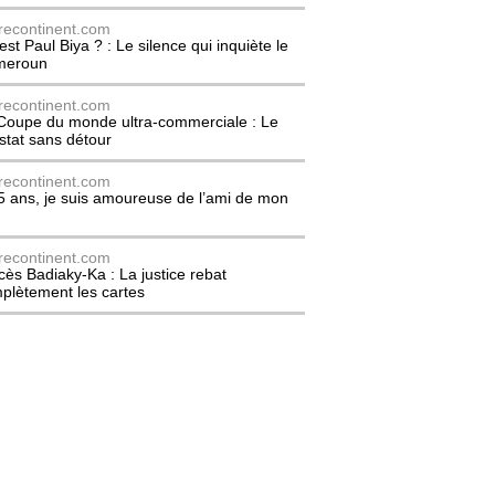
recontinent.com
est Paul Biya ? : Le silence qui inquiète le
meroun
recontinent.com
Coupe du monde ultra-commerciale : Le
stat sans détour
recontinent.com
5 ans, je suis amoureuse de l’ami de mon
recontinent.com
cès Badiaky-Ka : La justice rebat
plètement les cartes