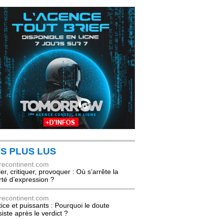
S PLUS LUS
recontinent.com
er, critiquer, provoquer : Où s’arrête la
erté d’expression ?
recontinent.com
tice et puissants : Pourquoi le doute
siste après le verdict ?