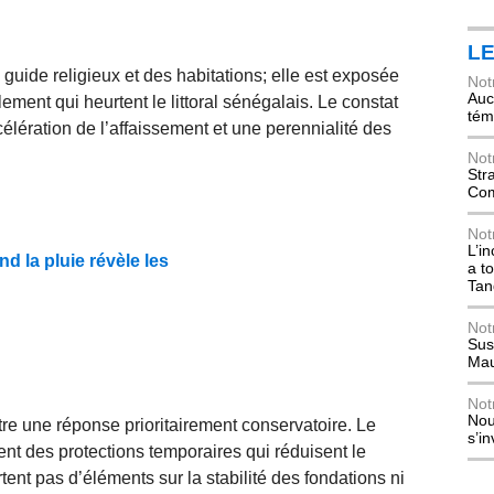
L
uide religieux et des habitations; elle est exposée
Not
Auch
ement qui heurtent le littoral sénégalais. Le constat
tém
célération de l’affaissement et une perennialité des
Not
Str
Com
Not
L’i
d la pluie révèle les
a t
Tan
Not
Sus
Mau
Not
Nou
 une réponse prioritairement conservatoire. Le
s’i
uent des protections temporaires qui réduisent le
ent pas d’éléments sur la stabilité des fondations ni