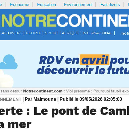
e
Economie
Education
Environnement
Fait divers
FAIT DIVERS
PEOPLE
SPORT
AFRIQUE
INTERNATIONAL
not
Notrecontinent.com :
Viol présumé : Pourquoi faut-il exposer l’argen
ONNEMENT
| Par Maimouna
| Publié le 09/05/2026 02:05:00
lerte : Le pont de Ca
a mer