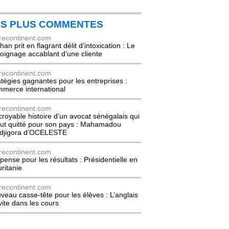
ES PLUS COMMENTES
recontinent.com
an prit en flagrant délit d’intoxication : Le
oignage accablant d’une cliente
recontinent.com
atégies gagnantes pour les entreprises :
merce international
recontinent.com
ncroyable histoire d’un avocat sénégalais qui
out quitté pour son pays : Mahamadou
djigora d’OCELESTE
recontinent.com
pense pour les résultats : Présidentielle en
ritanie
recontinent.com
veau casse-tête pour les élèves : L’anglais
nvite dans les cours