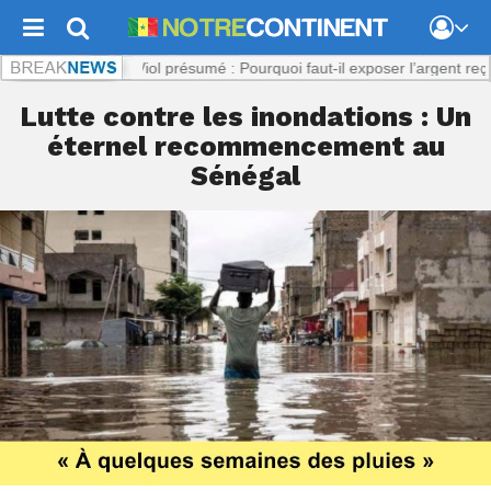
inent.com :
Viol présumé : Pourquoi faut-il exposer l’argent reçu par l
Lutte contre les inondations : Un
éternel recommencement au
Sénégal