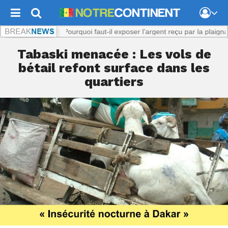
Viol présumé : Pourquoi faut-il exposer l’argent reçu par la plaignante 
Tabaski menacée : Les vols de
bétail refont surface dans les
quartiers